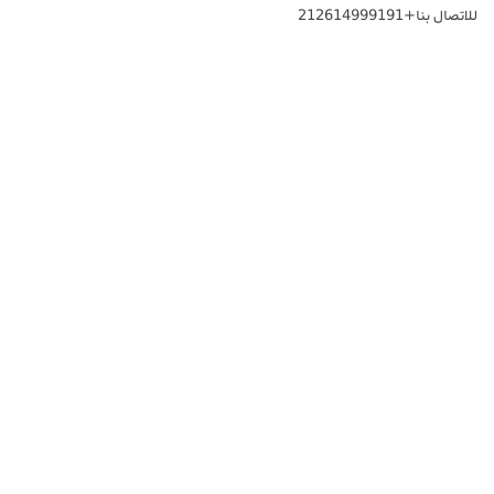
للاتصال بنا+212614999191