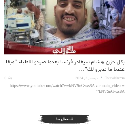
بكل حزن هشام سيغادر فرنسا بعدما صرحو الاطباء “مبقا
عندنا ما نديرو لك”…
TouriaIcherem
ديسمبر 2, 2024
0
https://www.youtube.com/watch?v=kNV5nGvxs3A var main_video =
"kNV5nGvxs3A";
للاتصال بنا