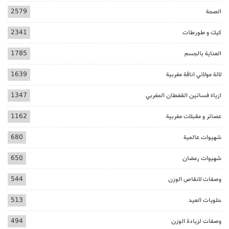
الصحة
2579
كيك و طورطات
2341
العناية بالجسم
1785
لالة مولاتي اناقة مغربية
1639
ازياء فساتين القفطان المغربي
1347
عصائر و مقبلات مغربية
1162
شهيوات عالمية
680
شهيوات رمضان
650
وصفات لانقاص الوزن
544
حلويات العيد
513
وصفات لزيادة الوزن
494