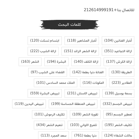
للاتصال بنا+212614999191
كلمات البحث
أخبار الفنانين
(104)
أخبار المشاهير
(118)
ابتسام تسكت
(120)
ازالة التجاعيد
(351)
ازالة الشعر الزائد
(151)
ازالة الشيب
(222)
ازالة الكرش
(137)
ازالة الكلف
(140)
البشرة
(194)
الشعر
(163)
الطريقة
(130)
الفنانة دنيا بطمة
(142)
القضاء على الشيب
(97)
المقادير
(223)
المكونات
(116)
الملك محمد السادس
(101)
بسمة بوسيل
(139)
تبييض الاسنان
(231)
تبييض البشرة
(559)
تبييض الجسم
(332)
تبييض المنطقة الحساسة
(199)
تبييض اليدين
(119)
تعطير الجسم
(95)
تقوية الشعر
(109)
تكثيف الرموش
(101)
تكثيف الشعر
(195)
تلميع الاواني
(103)
تنعيم الشعر
(434)
حالات الشفاء
(124)
دنيا بطمة
(761)
سعد المجرد
(113)