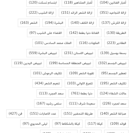
أخبار الفنانين
(104)
أخبار المشاهير
(118)
ابتسام تسكت
(120)
ازالة التجاعيد
(351)
ازالة الشعر الزائد
(151)
ازالة الشيب
(222)
ازالة الكرش
(137)
ازالة الكلف
(140)
البشرة
(194)
الشعر
(163)
الطريقة
(130)
الفنانة دنيا بطمة
(142)
القضاء على الشيب
(97)
المقادير
(223)
المكونات
(116)
الملك محمد السادس
(101)
بسمة بوسيل
(139)
تبييض الاسنان
(231)
تبييض البشرة
(559)
تبييض الجسم
(332)
تبييض المنطقة الحساسة
(199)
تبييض اليدين
(119)
تعطير الجسم
(95)
تقوية الشعر
(109)
تكثيف الرموش
(101)
تكثيف الشعر
(195)
تلميع الاواني
(103)
تنعيم الشعر
(434)
حالات الشفاء
(124)
دنيا بطمة
(761)
سعد المجرد
(113)
سعد لمجرد
(226)
سعيدة شرف
(111)
سلمى رشيد
(167)
صباغة الشعر
(140)
طريقة التحضير
(151)
عدد الاصابات
(151)
فن
(427)
فوائد
(109)
كيكة
(117)
كيكة بالشكلاط
(97)
ليلى الحديوي
(97)