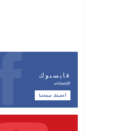
فايسبوك
الإعجابات
أعجبتك صفحتنا