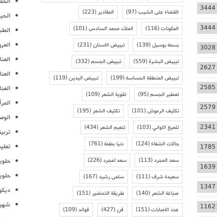
الحمل
3444
القضاء على الشيب
(97)
المقادير
(223)
الحيا
3444
المكونات
(116)
الملك محمد السادس
(101)
الطب
العر
بسمة بوسيل
(139)
تبييض الاسنان
(231)
3028
العنا
تبييض البشرة
(559)
تبييض الجسم
(332)
2627
العن
تبييض المنطقة الحساسة
(199)
تبييض اليدين
(119)
2585
العنا
تعطير الجسم
(95)
تقوية الشعر
(109)
المرأ
2579
تكثيف الرموش
(101)
تكثيف الشعر
(195)
الوص
2341
تلميع الاواني
(103)
تنعيم الشعر
(434)
تربية
حالات الشفاء
(124)
دنيا بطمة
(761)
تعلي
1785
سعد المجرد
(113)
سعد لمجرد
(226)
حلوي
1639
حلوي
سعيدة شرف
(111)
سلمى رشيد
(167)
1347
ديكو
صباغة الشعر
(140)
طريقة التحضير
(151)
شهيو
1162
عدد الاصابات
(151)
فن
(427)
فوائد
(109)