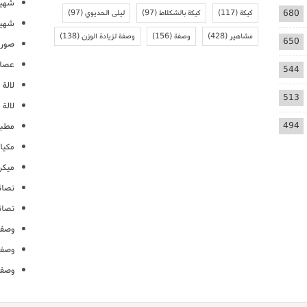
شهيو
680
كيكة
(117)
كيكة بالشكلاط
(97)
ليلى الحديوي
(97)
شهيو
مشاهير
(428)
وصفة
(156)
وصفة لزيادة الوزن
(138)
650
صور 
عصائ
544
لالة م
513
لالة 
494
مطبخ
مكيا
ميكرو
نصائ
نصائ
وصفا
وصفا
وصفا