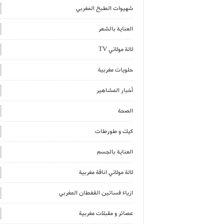
شهيوات الطبخ المغربي
العناية بالشعر
لالة مولاتي TV
حلويات مغربية
أخبار المشاهير
الصحة
كيك و طورطات
العناية بالجسم
لالة مولاتي اناقة مغربية
ازياء فساتين القفطان المغربي
عصائر و مقبلات مغربية