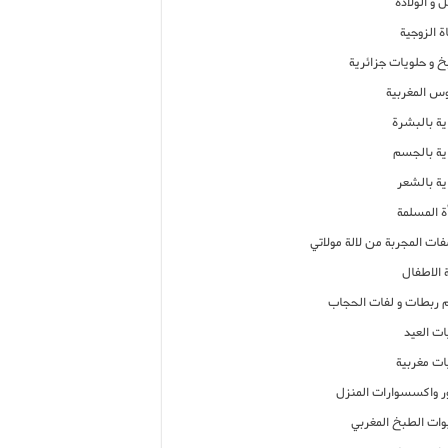
 و الولادة
ة الزوجية
خ و حلويات جزائرية
وس المغربية
ية بالبشرة
اية بالجسم
ية بالشعر
ة المسلمة
فات المجربة من لالة مولاتي
 الاطفال
م ربطات و لفات الحجاب
ات العيد
ات مغربية
ر واكسسوارات المنزل
ات الطبخ المغربي