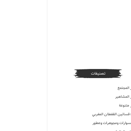
تصنيفات
 المجتمع
ر المشاهير
 متنوعة
ء فساتين القفطان المغربي
وارات ومجوهرات وعطور