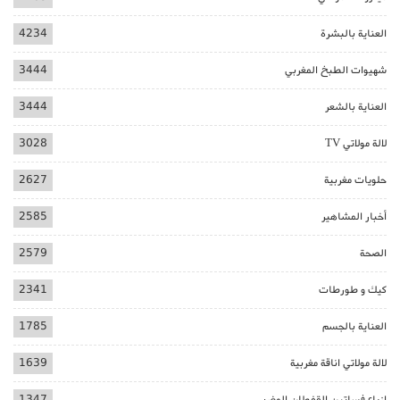
العناية بالبشرة
4234
شهيوات الطبخ المغربي
3444
العناية بالشعر
3444
لالة مولاتي TV
3028
حلويات مغربية
2627
أخبار المشاهير
2585
الصحة
2579
كيك و طورطات
2341
العناية بالجسم
1785
لالة مولاتي اناقة مغربية
1639
ازياء فساتين القفطان المغربي
1347