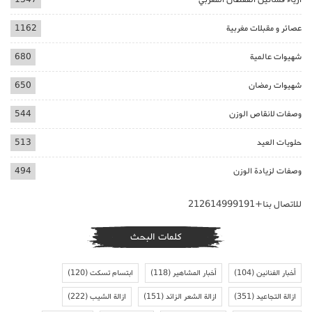
عصائر و مقبلات مغربية
1162
شهيوات عالمية
680
شهيوات رمضان
650
وصفات لانقاص الوزن
544
حلويات العيد
513
وصفات لزيادة الوزن
494
للاتصال بنا+212614999191
كلمات البحث
أخبار الفنانين
(104)
أخبار المشاهير
(118)
ابتسام تسكت
(120)
ازالة التجاعيد
(351)
ازالة الشعر الزائد
(151)
ازالة الشيب
(222)