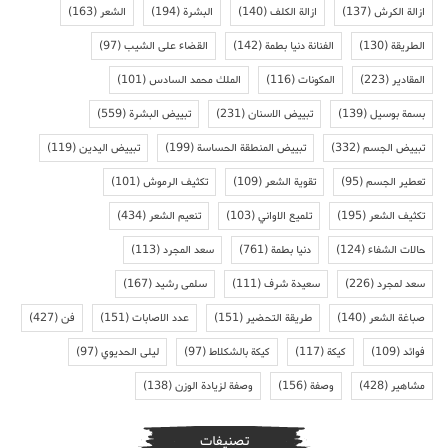
ازالة الكرش
(137)
ازالة الكلف
(140)
البشرة
(194)
الشعر
(163)
الطريقة
(130)
الفنانة دنيا بطمة
(142)
القضاء على الشيب
(97)
المقادير
(223)
المكونات
(116)
الملك محمد السادس
(101)
بسمة بوسيل
(139)
تبييض الاسنان
(231)
تبييض البشرة
(559)
تبييض الجسم
(332)
تبييض المنطقة الحساسة
(199)
تبييض اليدين
(119)
تعطير الجسم
(95)
تقوية الشعر
(109)
تكثيف الرموش
(101)
تكثيف الشعر
(195)
تلميع الاواني
(103)
تنعيم الشعر
(434)
حالات الشفاء
(124)
دنيا بطمة
(761)
سعد المجرد
(113)
سعد لمجرد
(226)
سعيدة شرف
(111)
سلمى رشيد
(167)
صباغة الشعر
(140)
طريقة التحضير
(151)
عدد الاصابات
(151)
فن
(427)
فوائد
(109)
كيكة
(117)
كيكة بالشكلاط
(97)
ليلى الحديوي
(97)
مشاهير
(428)
وصفة
(156)
وصفة لزيادة الوزن
(138)
تصنيفات