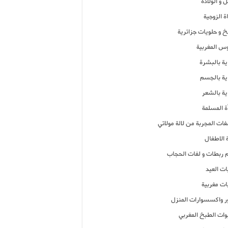
 و الولادة
ة الزوجية
خ و حلويات جزائرية
وس المغربية
ية بالبشرة
اية بالجسم
ية بالشعر
ة المسلمة
فات المجربة من لالة مولاتي
 الاطفال
م ربطات و لفات الحجاب
ات العيد
ات مغربية
ر واكسسوارات المنزل
ات الطبخ المغربي