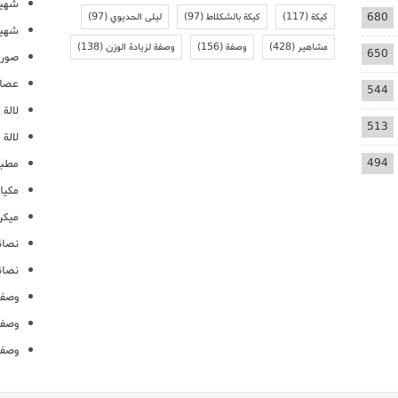
شهيو
680
كيكة
(117)
كيكة بالشكلاط
(97)
ليلى الحديوي
(97)
شهيو
مشاهير
(428)
وصفة
(156)
وصفة لزيادة الوزن
(138)
650
صور 
عصائ
544
لالة م
513
لالة 
494
مطبخ
مكيا
ميكرو
نصائ
نصائ
وصفا
وصفا
وصفا