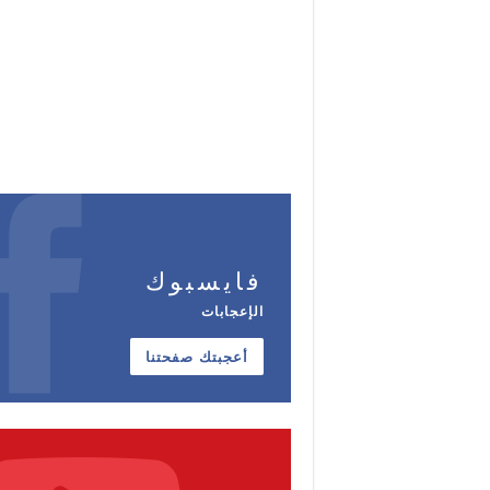
فايسبوك
الإعجابات
أعجبتك صفحتنا