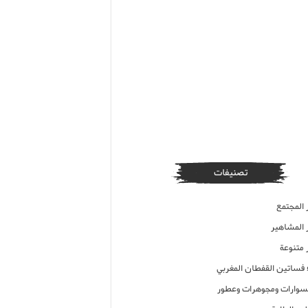
تصنيفات
 المجتمع
ر المشاهير
 متنوعة
ء فساتين القفطان المغربي
وارات ومجوهرات وعطور