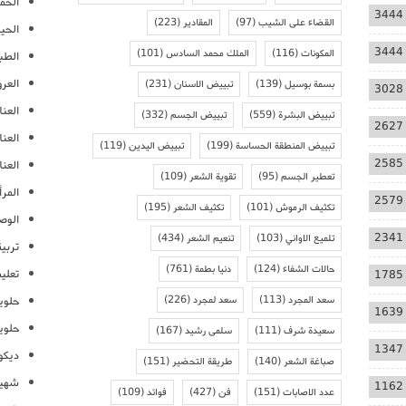
الحمل
3444
القضاء على الشيب
(97)
المقادير
(223)
الحيا
3444
المكونات
(116)
الملك محمد السادس
(101)
الطب
العر
بسمة بوسيل
(139)
تبييض الاسنان
(231)
3028
العنا
تبييض البشرة
(559)
تبييض الجسم
(332)
2627
العن
تبييض المنطقة الحساسة
(199)
تبييض اليدين
(119)
2585
العنا
تعطير الجسم
(95)
تقوية الشعر
(109)
المرأ
2579
تكثيف الرموش
(101)
تكثيف الشعر
(195)
الوص
2341
تلميع الاواني
(103)
تنعيم الشعر
(434)
تربية
حالات الشفاء
(124)
دنيا بطمة
(761)
تعلي
1785
سعد المجرد
(113)
سعد لمجرد
(226)
حلوي
1639
حلوي
سعيدة شرف
(111)
سلمى رشيد
(167)
1347
ديكو
صباغة الشعر
(140)
طريقة التحضير
(151)
شهيو
1162
عدد الاصابات
(151)
فن
(427)
فوائد
(109)