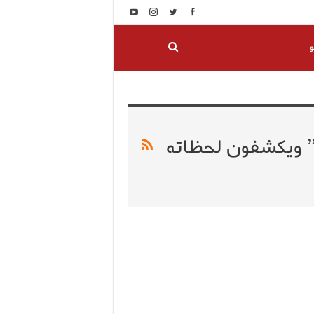
و
” ويكشفون لحظاته