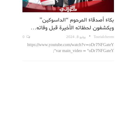
بكاء أصدقاء المرحوم “الداسوكين”
ويكشفون لحظاته الأخيرة قبل وفاته…
TouriaIcherem
يوليو 8, 2024
0
https://www.youtube.com/watch?v=oDr7NFGateY
var main_video = "oDr7NFGateY";