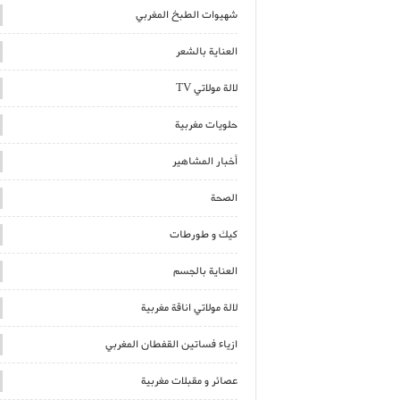
شهيوات الطبخ المغربي
العناية بالشعر
لالة مولاتي TV
حلويات مغربية
أخبار المشاهير
الصحة
كيك و طورطات
العناية بالجسم
لالة مولاتي اناقة مغربية
ازياء فساتين القفطان المغربي
عصائر و مقبلات مغربية