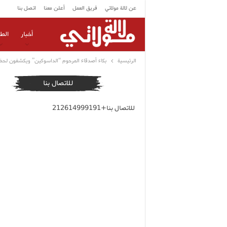
عن لالة مولاتي
فريق العمل
أعلن معنا
اتصل بنا
أخبار
الط
الرئيسية
بكاء أصدقاء المرحوم “الداسوكين” ويكشفون لحظا
للاتصال بنا
للاتصال بنا+212614999191