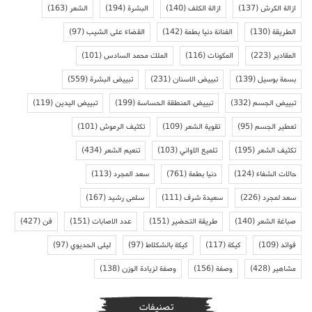
ازالة الكرش
(137)
ازالة الكلف
(140)
البشرة
(194)
الشعر
(163)
الطريقة
(130)
الفنانة دنيا بطمة
(142)
القضاء على الشيب
(97)
المقادير
(223)
المكونات
(116)
الملك محمد السادس
(101)
بسمة بوسيل
(139)
تبييض الاسنان
(231)
تبييض البشرة
(559)
تبييض الجسم
(332)
تبييض المنطقة الحساسة
(199)
تبييض اليدين
(119)
تعطير الجسم
(95)
تقوية الشعر
(109)
تكثيف الرموش
(101)
تكثيف الشعر
(195)
تلميع الاواني
(103)
تنعيم الشعر
(434)
حالات الشفاء
(124)
دنيا بطمة
(761)
سعد المجرد
(113)
سعد لمجرد
(226)
سعيدة شرف
(111)
سلمى رشيد
(167)
صباغة الشعر
(140)
طريقة التحضير
(151)
عدد الاصابات
(151)
فن
(427)
فوائد
(109)
كيكة
(117)
كيكة بالشكلاط
(97)
ليلى الحديوي
(97)
مشاهير
(428)
وصفة
(156)
وصفة لزيادة الوزن
(138)
تصنيفات