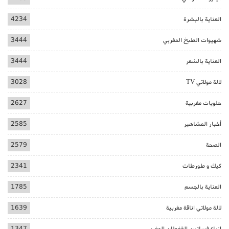
العناية بالبشرة
4234
شهيوات الطبخ المغربي
3444
العناية بالشعر
3444
لالة مولاتي TV
3028
حلويات مغربية
2627
أخبار المشاهير
2585
الصحة
2579
كيك و طورطات
2341
العناية بالجسم
1785
لالة مولاتي اناقة مغربية
1639
ازياء فساتين القفطان المغربي
1347