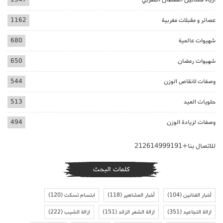
عصائر و مقبلات مغربية
1162
شهيوات عالمية
680
شهيوات رمضان
650
وصفات لانقاص الوزن
544
حلويات العيد
513
وصفات لزيادة الوزن
494
للاتصال بنا+212614999191
كلمات البحث
أخبار الفنانين
(104)
أخبار المشاهير
(118)
ابتسام تسكت
(120)
ازالة التجاعيد
(351)
ازالة الشعر الزائد
(151)
ازالة الشيب
(222)