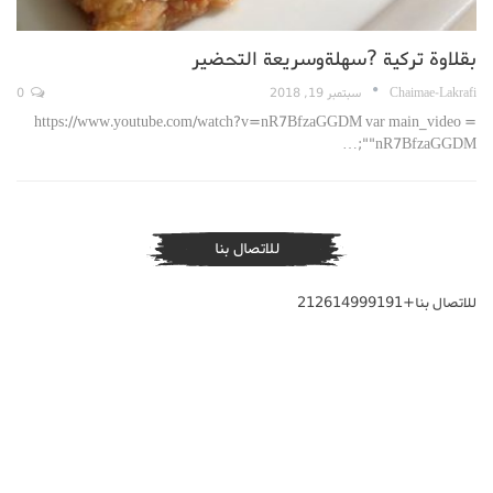
بقلاوة تركية ?سهلةوسريعة التحضير
Chaimae-Lakrafi
سبتمبر 19, 2018
0
https://www.youtube.com/watch?v=nR7BfzaGGDM var main_video =
"nR7BfzaGGDM";…
للاتصال بنا
للاتصال بنا+212614999191