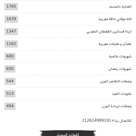
العناية بالجسم
1785
لالة مولاتي اناقة مغربية
1639
ازياء فساتين القفطان المغربي
1347
عصائر و مقبلات مغربية
1162
شهيوات عالمية
680
شهيوات رمضان
650
وصفات لانقاص الوزن
544
حلويات العيد
513
وصفات لزيادة الوزن
494
للاتصال بنا+212614999191
كلمات البحث