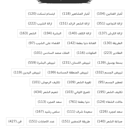
أخبار الفنانين
(104)
أخبار المشاهير
(118)
ابتسام تسكت
(120)
ازالة التجاعيد
(351)
ازالة الشعر الزائد
(151)
ازالة الشيب
(222)
ازالة الكرش
(137)
ازالة الكلف
(140)
البشرة
(194)
الشعر
(163)
الطريقة
(130)
الفنانة دنيا بطمة
(142)
القضاء على الشيب
(97)
المقادير
(223)
المكونات
(116)
الملك محمد السادس
(101)
بسمة بوسيل
(139)
تبييض الاسنان
(231)
تبييض البشرة
(559)
تبييض الجسم
(332)
تبييض المنطقة الحساسة
(199)
تبييض اليدين
(119)
تعطير الجسم
(95)
تقوية الشعر
(109)
تكثيف الرموش
(101)
تكثيف الشعر
(195)
تلميع الاواني
(103)
تنعيم الشعر
(434)
حالات الشفاء
(124)
دنيا بطمة
(761)
سعد المجرد
(113)
سعد لمجرد
(226)
سعيدة شرف
(111)
سلمى رشيد
(167)
صباغة الشعر
(140)
طريقة التحضير
(151)
عدد الاصابات
(151)
فن
(427)