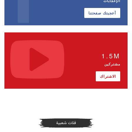
الإعجابات
أعجبتك صفحتنا
1.5M
مشتركين
الاشتراك
فئات شعبية