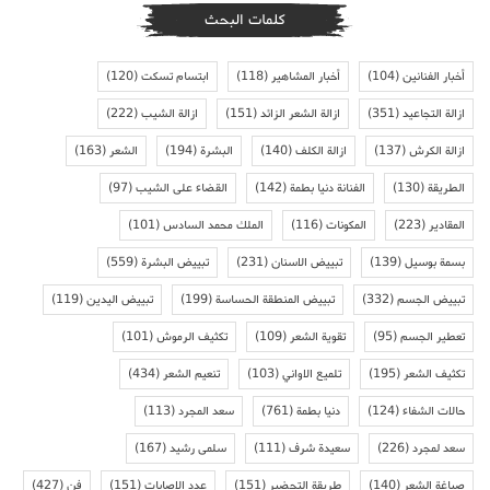
كلمات البحث
أخبار الفنانين
(104)
أخبار المشاهير
(118)
ابتسام تسكت
(120)
ازالة التجاعيد
(351)
ازالة الشعر الزائد
(151)
ازالة الشيب
(222)
ازالة الكرش
(137)
ازالة الكلف
(140)
البشرة
(194)
الشعر
(163)
الطريقة
(130)
الفنانة دنيا بطمة
(142)
القضاء على الشيب
(97)
المقادير
(223)
المكونات
(116)
الملك محمد السادس
(101)
بسمة بوسيل
(139)
تبييض الاسنان
(231)
تبييض البشرة
(559)
تبييض الجسم
(332)
تبييض المنطقة الحساسة
(199)
تبييض اليدين
(119)
تعطير الجسم
(95)
تقوية الشعر
(109)
تكثيف الرموش
(101)
تكثيف الشعر
(195)
تلميع الاواني
(103)
تنعيم الشعر
(434)
حالات الشفاء
(124)
دنيا بطمة
(761)
سعد المجرد
(113)
سعد لمجرد
(226)
سعيدة شرف
(111)
سلمى رشيد
(167)
صباغة الشعر
(140)
طريقة التحضير
(151)
عدد الاصابات
(151)
فن
(427)