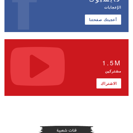
الإعجابات
أعجبتك صفحتنا
1.5M
مشتركين
الاشتراك
فئات شعبية