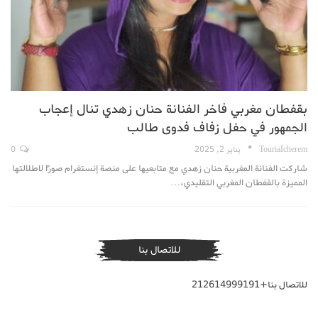
بقفطان مغربي فاخر الفنانة حنان زهدي تنال إعجاب
الجمهور في حفل زفاف فدوى طالب
TouriaIcherem
يناير 2, 2025
0
شاركت الفنانة المغربية حنان زهدي مع متابعيها على منصة إنستغرام صورًا لاطلالتها
المميزة بالقفطان المغربي التقليدي،…
للاتصال بنا
للاتصال بنا+212614999191