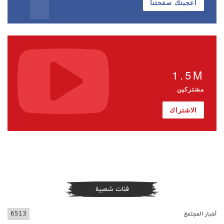
أعجبتك صفحتنا
1.5M
مشتركين
الاشتراك
فئات شعبية
أخبار المجتمع
6513