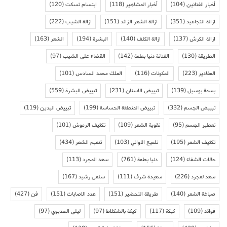
أخبار الفنانين
(104)
أخبار المشاهير
(118)
ابتسام تسكت
(120)
ازالة التجاعيد
(351)
ازالة الشعر الزائد
(151)
ازالة الشيب
(222)
ازالة الكرش
(137)
ازالة الكلف
(140)
البشرة
(194)
الشعر
(163)
الطريقة
(130)
الفنانة دنيا بطمة
(142)
القضاء على الشيب
(97)
المقادير
(223)
المكونات
(116)
الملك محمد السادس
(101)
بسمة بوسيل
(139)
تبييض الاسنان
(231)
تبييض البشرة
(559)
تبييض الجسم
(332)
تبييض المنطقة الحساسة
(199)
تبييض اليدين
(119)
تعطير الجسم
(95)
تقوية الشعر
(109)
تكثيف الرموش
(101)
تكثيف الشعر
(195)
تلميع الاواني
(103)
تنعيم الشعر
(434)
حالات الشفاء
(124)
دنيا بطمة
(761)
سعد المجرد
(113)
سعد لمجرد
(226)
سعيدة شرف
(111)
سلمى رشيد
(167)
صباغة الشعر
(140)
طريقة التحضير
(151)
عدد الاصابات
(151)
فن
(427)
فوائد
(109)
كيكة
(117)
كيكة بالشكلاط
(97)
ليلى الحديوي
(97)