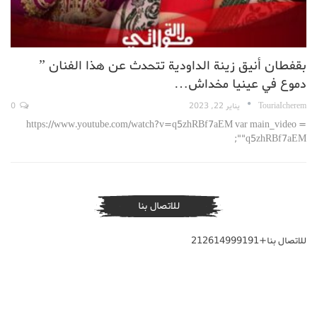
بقفطان أنيق زينة الداودية تتحدث عن هذا الفنان ”
دموع في عينيا مخداش…
TouriaIcherem
يناير 22, 2023
0
https://www.youtube.com/watch?v=q5zhRBf7aEM var main_video =
"q5zhRBf7aEM";
للاتصال بنا
للاتصال بنا+212614999191