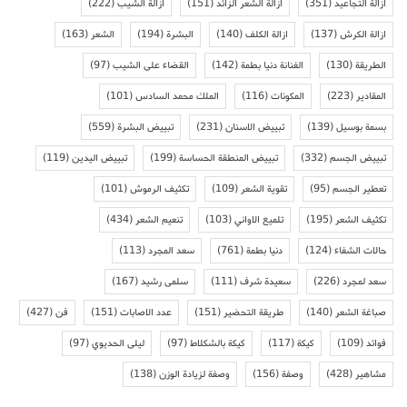
ازالة التجاعيد
(351)
ازالة الشعر الزائد
(151)
ازالة الشيب
(222)
ازالة الكرش
(137)
ازالة الكلف
(140)
البشرة
(194)
الشعر
(163)
الطريقة
(130)
الفنانة دنيا بطمة
(142)
القضاء على الشيب
(97)
المقادير
(223)
المكونات
(116)
الملك محمد السادس
(101)
بسمة بوسيل
(139)
تبييض الاسنان
(231)
تبييض البشرة
(559)
تبييض الجسم
(332)
تبييض المنطقة الحساسة
(199)
تبييض اليدين
(119)
تعطير الجسم
(95)
تقوية الشعر
(109)
تكثيف الرموش
(101)
تكثيف الشعر
(195)
تلميع الاواني
(103)
تنعيم الشعر
(434)
حالات الشفاء
(124)
دنيا بطمة
(761)
سعد المجرد
(113)
سعد لمجرد
(226)
سعيدة شرف
(111)
سلمى رشيد
(167)
صباغة الشعر
(140)
طريقة التحضير
(151)
عدد الاصابات
(151)
فن
(427)
فوائد
(109)
كيكة
(117)
كيكة بالشكلاط
(97)
ليلى الحديوي
(97)
مشاهير
(428)
وصفة
(156)
وصفة لزيادة الوزن
(138)