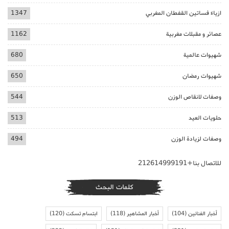
ازياء فساتين القفطان المغربي
1347
عصائر و مقبلات مغربية
1162
شهيوات عالمية
680
شهيوات رمضان
650
وصفات لانقاص الوزن
544
حلويات العيد
513
وصفات لزيادة الوزن
494
للاتصال بنا+212614999191
كلمات البحث
أخبار الفنانين
(104)
أخبار المشاهير
(118)
ابتسام تسكت
(120)