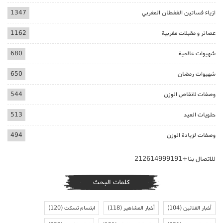
ازياء فساتين القفطان المغربي
1347
عصائر و مقبلات مغربية
1162
شهيوات عالمية
680
شهيوات رمضان
650
وصفات لانقاص الوزن
544
حلويات العيد
513
وصفات لزيادة الوزن
494
للاتصال بنا+212614999191
كلمات البحث
أخبار الفنانين
(104)
أخبار المشاهير
(118)
ابتسام تسكت
(120)