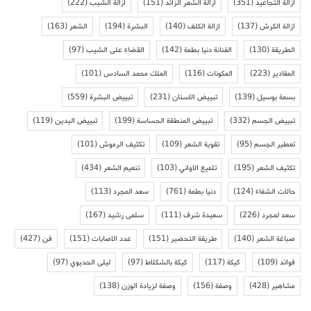
ازالة التجاعيد
(351)
ازالة الشعر الزائد
(151)
ازالة الشيب
(222)
ازالة الكرش
(137)
ازالة الكلف
(140)
البشرة
(194)
الشعر
(163)
الطريقة
(130)
الفنانة دنيا بطمة
(142)
القضاء على الشيب
(97)
المقادير
(223)
المكونات
(116)
الملك محمد السادس
(101)
بسمة بوسيل
(139)
تبييض الاسنان
(231)
تبييض البشرة
(559)
تبييض الجسم
(332)
تبييض المنطقة الحساسة
(199)
تبييض اليدين
(119)
تعطير الجسم
(95)
تقوية الشعر
(109)
تكثيف الرموش
(101)
تكثيف الشعر
(195)
تلميع الاواني
(103)
تنعيم الشعر
(434)
حالات الشفاء
(124)
دنيا بطمة
(761)
سعد المجرد
(113)
سعد لمجرد
(226)
سعيدة شرف
(111)
سلمى رشيد
(167)
صباغة الشعر
(140)
طريقة التحضير
(151)
عدد الاصابات
(151)
فن
(427)
فوائد
(109)
كيكة
(117)
كيكة بالشكلاط
(97)
ليلى الحديوي
(97)
مشاهير
(428)
وصفة
(156)
وصفة لزيادة الوزن
(138)