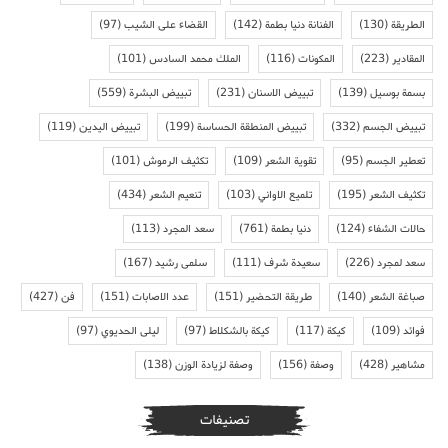
الطريقة
(130)
الفنانة دنيا بطمة
(142)
القضاء على الشيب
(97)
المقادير
(223)
المكونات
(116)
الملك محمد السادس
(101)
بسمة بوسيل
(139)
تبييض الاسنان
(231)
تبييض البشرة
(559)
تبييض الجسم
(332)
تبييض المنطقة الحساسة
(199)
تبييض اليدين
(119)
تعطير الجسم
(95)
تقوية الشعر
(109)
تكثيف الرموش
(101)
تكثيف الشعر
(195)
تلميع الاواني
(103)
تنعيم الشعر
(434)
حالات الشفاء
(124)
دنيا بطمة
(761)
سعد المجرد
(113)
سعد لمجرد
(226)
سعيدة شرف
(111)
سلمى رشيد
(167)
صباغة الشعر
(140)
طريقة التحضير
(151)
عدد الاصابات
(151)
فن
(427)
فوائد
(109)
كيكة
(117)
كيكة بالشكلاط
(97)
ليلى الحديوي
(97)
مشاهير
(428)
وصفة
(156)
وصفة لزيادة الوزن
(138)
تصنيفات