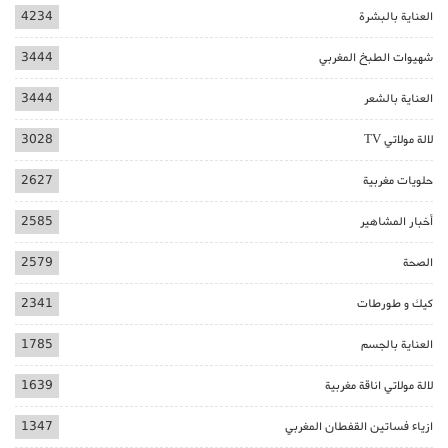
العناية بالبشرة
4234
شهيوات الطبخ المغربي
3444
العناية بالشعر
3444
لالة مولاتي TV
3028
حلويات مغربية
2627
أخبار المشاهير
2585
الصحة
2579
كيك و طورطات
2341
العناية بالجسم
1785
لالة مولاتي اناقة مغربية
1639
ازياء فساتين القفطان المغربي
1347