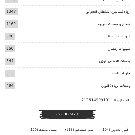
ازياء فساتين القفطان المغربي
1347
عصائر و مقبلات مغربية
1162
شهيوات عالمية
680
شهيوات رمضان
650
وصفات لانقاص الوزن
544
حلويات العيد
513
وصفات لزيادة الوزن
494
للاتصال بنا+212614999191
كلمات البحث
أخبار الفنانين
(104)
أخبار المشاهير
(118)
ابتسام تسكت
(120)