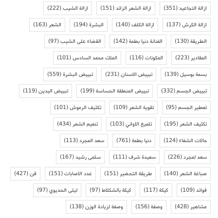
ازالة التجاعيد
(351)
ازالة الشعر الزائد
(151)
ازالة الشيب
(222)
ازالة الكرش
(137)
ازالة الكلف
(140)
البشرة
(194)
الشعر
(163)
الطريقة
(130)
الفنانة دنيا بطمة
(142)
القضاء على الشيب
(97)
المقادير
(223)
المكونات
(116)
الملك محمد السادس
(101)
بسمة بوسيل
(139)
تبييض الاسنان
(231)
تبييض البشرة
(559)
تبييض الجسم
(332)
تبييض المنطقة الحساسة
(199)
تبييض اليدين
(119)
تعطير الجسم
(95)
تقوية الشعر
(109)
تكثيف الرموش
(101)
تكثيف الشعر
(195)
تلميع الاواني
(103)
تنعيم الشعر
(434)
حالات الشفاء
(124)
دنيا بطمة
(761)
سعد المجرد
(113)
سعد لمجرد
(226)
سعيدة شرف
(111)
سلمى رشيد
(167)
صباغة الشعر
(140)
طريقة التحضير
(151)
عدد الاصابات
(151)
فن
(427)
فوائد
(109)
كيكة
(117)
كيكة بالشكلاط
(97)
ليلى الحديوي
(97)
مشاهير
(428)
وصفة
(156)
وصفة لزيادة الوزن
(138)