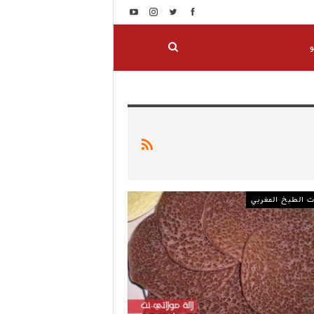
و
 الطبخ المغربي