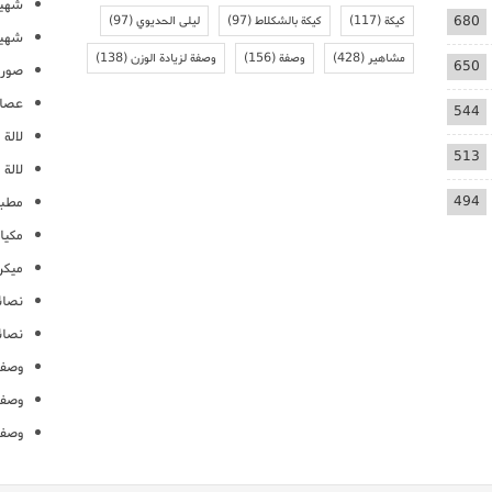
شهيو
680
كيكة
(117)
كيكة بالشكلاط
(97)
ليلى الحديوي
(97)
شهيو
مشاهير
(428)
وصفة
(156)
وصفة لزيادة الوزن
(138)
650
صور 
عصائ
544
لالة م
513
لالة 
494
مطبخ
مكيا
ميكرو
نصائ
نصائ
وصفا
وصفا
وصفا