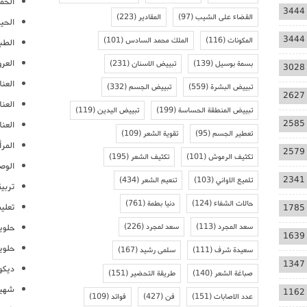
الحمل
3444
القضاء على الشيب
(97)
المقادير
(223)
الحيا
3444
المكونات
(116)
الملك محمد السادس
(101)
الطب
العر
بسمة بوسيل
(139)
تبييض الاسنان
(231)
3028
العنا
تبييض البشرة
(559)
تبييض الجسم
(332)
2627
العن
تبييض المنطقة الحساسة
(199)
تبييض اليدين
(119)
2585
العنا
تعطير الجسم
(95)
تقوية الشعر
(109)
المرأ
2579
تكثيف الرموش
(101)
تكثيف الشعر
(195)
الوص
2341
تلميع الاواني
(103)
تنعيم الشعر
(434)
تربية
حالات الشفاء
(124)
دنيا بطمة
(761)
تعلي
1785
سعد المجرد
(113)
سعد لمجرد
(226)
حلوي
1639
حلوي
سعيدة شرف
(111)
سلمى رشيد
(167)
1347
ديكو
صباغة الشعر
(140)
طريقة التحضير
(151)
شهيو
1162
عدد الاصابات
(151)
فن
(427)
فوائد
(109)