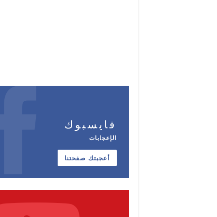
فايسبوك
الإعجابات
أعجبتك صفحتنا