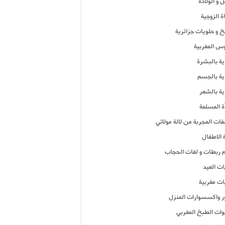
 و الولادة
ة الزوجية
خ و حلويات جزائرية
وس المغربية
ية بالبشرة
اية بالجسم
ية بالشعر
ة المسلمة
فات المجربة من لالة مولاتي
 الاطفال
م ربطات و لفات الحجاب
ات العيد
ات مغربية
ر واكسسوارات المنزل
ات الطبخ المغربي