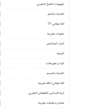
شهيوات الطبخ المغربي
العناية بالشعر
لالة مولاتي TV
حلويات مغربية
أخبار المشاهير
الصحة
كيك و طورطات
العناية بالجسم
لالة مولاتي اناقة مغربية
ازياء فساتين القفطان المغربي
عصائر و مقبلات مغربية