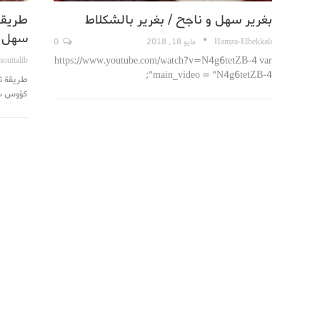
بغرير سهل و ناجح / بغرير بالشكلاط
طريقة 
سهل
Hamza-Elbekkali
مايو 18, 2018
0
https://www.youtube.com/watch?v=N4g6tetZB-4 var
outtalib
main_video = "N4g6tetZB-4";
كؤوس سم