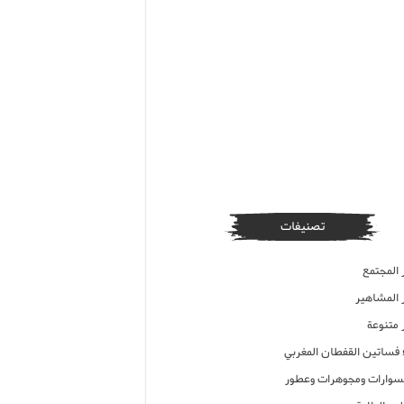
تصنيفات
 المجتمع
ر المشاهير
 متنوعة
ء فساتين القفطان المغربي
وارات ومجوهرات وعطور