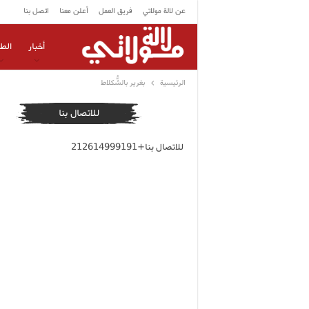
عن لالة مولاتي
فريق العمل
أعلن معنا
اتصل بنا
أخبار
الط
الرئيسية
بغرير بالشُّكلاط
للاتصال بنا
للاتصال بنا+212614999191