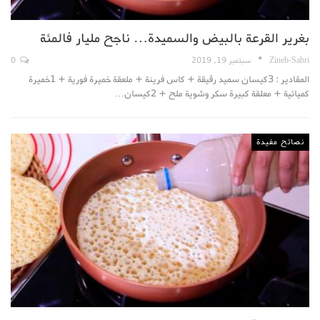
بغرير القرعة بالبيض والسميدة… ناجح مليار فالمئة
Zineb-Sabri
سبتمبر 19, 2019
0
المقادير : 3كيسان سميد رقيقة + كاس فرينة + ملعقة خميرة فورية + 1خميرة
كميائية + معلقة كبيرة سكر وشوية ملح + 2كيسان…
نصائح مفيدة