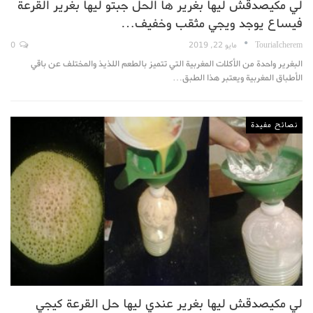
لي مكيصدقش ليها بغرير ها الحل جبتو ليها بغرير القرعة
فيساع يوجد ويجي مثقب وخفيف…
TouriaIcherem
مايو 22, 2019
0
البغرير واحدة من الأكلات المغربية التي تتميز بالطعم اللذيذ والمختلف عن باقي
الأطباق المغربية ويعتبر هذا الطبق…
نصائح مفيدة
لي مكيصدقش ليها بغرير عندي ليها حل القرعة كيجي