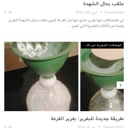
مثقب بحال الشهدة
TouriaIcherem
أبريل 28, 2018
0
لي مكيصدقش ليها بغرير عندي ليها حل القرعة كيجي مثقب بحال الشهدة البغرير
واحدة من الأكلات المغربية التي تتميز…
الوصفات المجربة من لالة مولاتي
طريقة جديدة للبغرير: بغرير القرعة
Soukaina2015
يناير 9, 2016
0