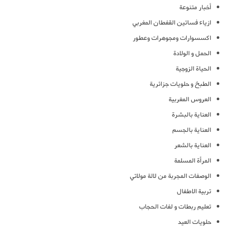
أخبار متنوعة
ازياء فساتين القفطان المغربي
اكسسوارات ومجوهرات وعطور
الحمل و الولادة
الحياة الزوجية
الطبخ و حلويات جزائرية
العروس المغربية
العناية بالبشرة
العناية بالجسم
العناية بالشعر
المرأة المسلمة
الوصفات المجربة من لالة مولاتي
تربية الاطفال
تعليم ربطات و لفات الحجاب
حلويات العيد