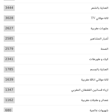
العناية بالشعر
3444
لالة مولاتي TV
3028
حلويات مغربية
2627
أخبار المشاهير
2585
الصحة
2579
كيك و طورطات
2341
العناية بالجسم
1785
لالة مولاتي اناقة مغربية
1639
ازياء فساتين القفطان المغربي
1347
عصائر و مقبلات مغربية
1162
شهيوات عالمية
680