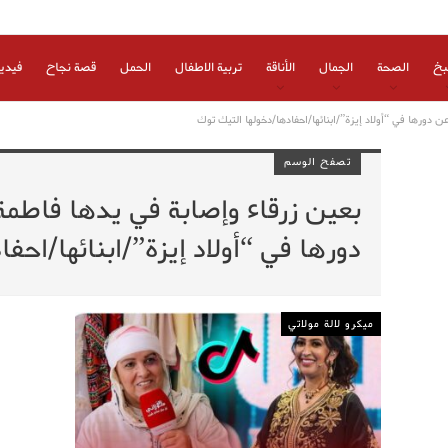
بخ
الصحة
الجمال
الأناقة
تربية الاطفال
الحمل
قصة نجاح
فيدي
دورها في “أولاد إيزة”/ابنائها/احفادها/دخولها التيك توك
تصفح الوسم
بعين زرقاء وإصابة في يدها فاط
دورها في “أولاد إيزة”/ابنائها/احف
ميكرو لالة مولاتي