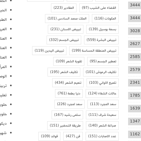
الحمل
3444
القضاء على الشيب
(97)
المقادير
(223)
الحيا
3444
المكونات
(116)
الملك محمد السادس
(101)
الطب
العر
بسمة بوسيل
(139)
تبييض الاسنان
(231)
3028
العنا
تبييض البشرة
(559)
تبييض الجسم
(332)
2627
العن
تبييض المنطقة الحساسة
(199)
تبييض اليدين
(119)
2585
العنا
تعطير الجسم
(95)
تقوية الشعر
(109)
المرأ
2579
تكثيف الرموش
(101)
تكثيف الشعر
(195)
الوص
2341
تلميع الاواني
(103)
تنعيم الشعر
(434)
تربية
حالات الشفاء
(124)
دنيا بطمة
(761)
تعلي
1785
سعد المجرد
(113)
سعد لمجرد
(226)
حلوي
1639
حلوي
سعيدة شرف
(111)
سلمى رشيد
(167)
1347
ديكو
صباغة الشعر
(140)
طريقة التحضير
(151)
شهيو
1162
عدد الاصابات
(151)
فن
(427)
فوائد
(109)