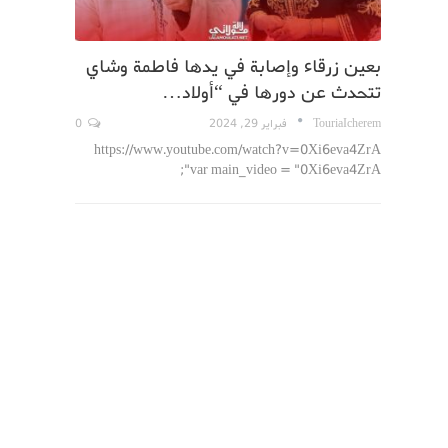
بعين زرقاء وإصابة في يدها فاطمة وشاي
تتحدث عن دورها في “أولاد…
TouriaIcherem
فبراير 29, 2024
0
https://www.youtube.com/watch?v=0Xi6eva4ZrA
var main_video = "0Xi6eva4ZrA";