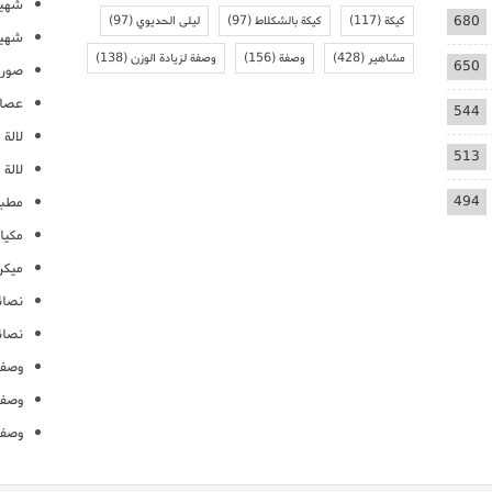
شهيو
680
كيكة
(117)
كيكة بالشكلاط
(97)
ليلى الحديوي
(97)
شهيو
مشاهير
(428)
وصفة
(156)
وصفة لزيادة الوزن
(138)
650
صور 
عصائ
544
لالة م
513
لالة 
494
مطبخ
مكيا
ميكرو
نصائ
نصائ
وصفا
وصفا
وصفا