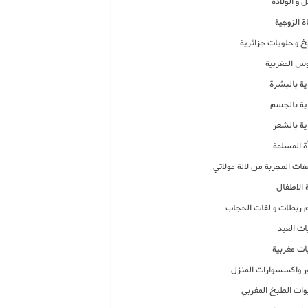
 و الولادة
ة الزوجية
خ و حلويات جزائرية
وس المغربية
ية بالبشرة
اية بالجسم
ية بالشعر
ة المسلمة
فات المجربة من لالة مولاتي
 الاطفال
م ربطات و لفات الحجاب
ات العيد
ات مغربية
ر واكسسوارات المنزل
ات الطبخ المغربي