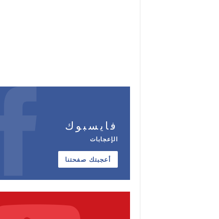
فايسبوك
الإعجابات
أعجبتك صفحتنا