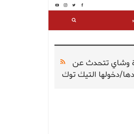
و
مة وشاي تتحدث عن
ادها/دخولها التيك توك