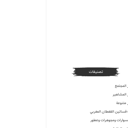
تصنيفات
 المجتمع
ر المشاهير
 متنوعة
ء فساتين القفطان المغربي
وارات ومجوهرات وعطور