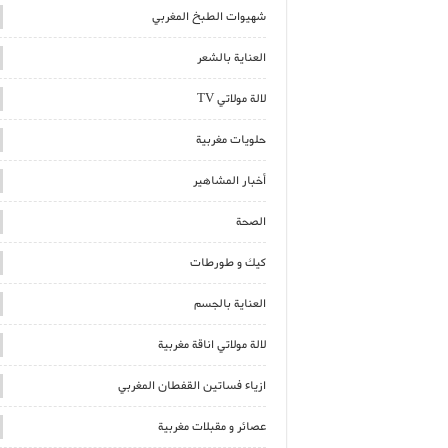
شهيوات الطبخ المغربي
العناية بالشعر
لالة مولاتي TV
حلويات مغربية
أخبار المشاهير
الصحة
كيك و طورطات
العناية بالجسم
لالة مولاتي اناقة مغربية
ازياء فساتين القفطان المغربي
عصائر و مقبلات مغربية