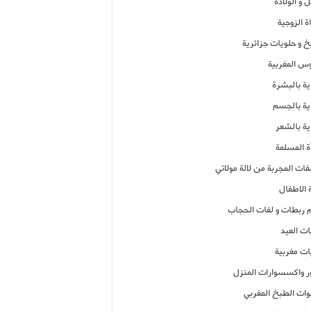
 و الولادة
ة الزوجية
خ و حلويات جزائرية
وس المغربية
ية بالبشرة
اية بالجسم
ية بالشعر
ة المسلمة
فات المجربة من لالة مولاتي
 الاطفال
م ربطات و لفات الحجاب
ات العيد
ات مغربية
ر واكسسوارات المنزل
ات الطبخ المغربي