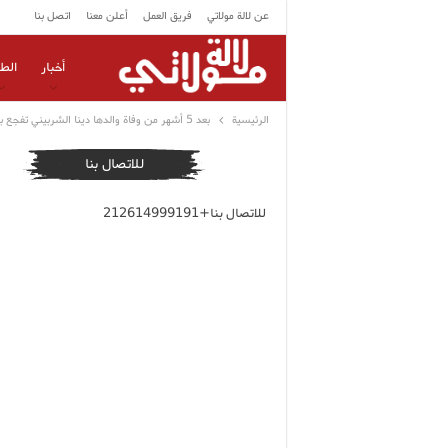
عن لالة مولاتي
فريق العمل
أعلن معنا
اتصل بنا
أخبار
الط
الرئيسية
بعد 5 أشهر من وفاة والدها دينا الشربيني تفجع برحيل والدتها
للاتصال بنا
للاتصال بنا+212614999191