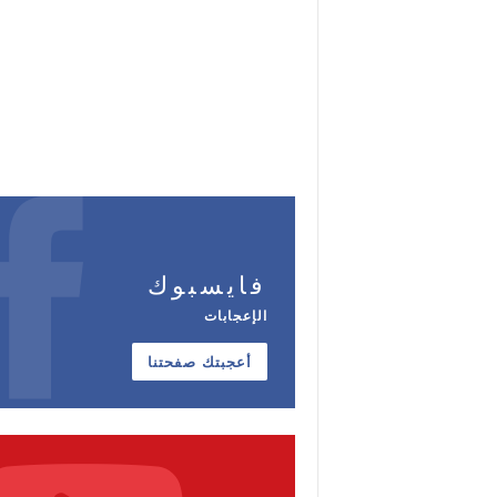
فايسبوك
الإعجابات
أعجبتك صفحتنا