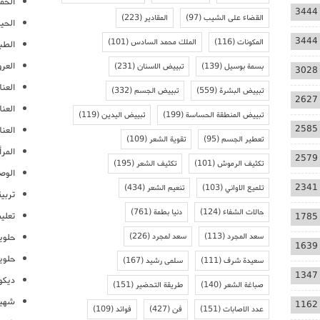
الحمل
3444
القضاء على الشيب
(97)
المقادير
(223)
الحيا
3444
المكونات
(116)
الملك محمد السادس
(101)
الطب
العر
بسمة بوسيل
(139)
تبييض الاسنان
(231)
3028
العنا
تبييض البشرة
(559)
تبييض الجسم
(332)
2627
العن
تبييض المنطقة الحساسة
(199)
تبييض اليدين
(119)
2585
العنا
تعطير الجسم
(95)
تقوية الشعر
(109)
المرأ
2579
تكثيف الرموش
(101)
تكثيف الشعر
(195)
الوص
2341
تلميع الاواني
(103)
تنعيم الشعر
(434)
تربية
حالات الشفاء
(124)
دنيا بطمة
(761)
تعلي
1785
سعد المجرد
(113)
سعد لمجرد
(226)
حلوي
1639
حلوي
سعيدة شرف
(111)
سلمى رشيد
(167)
1347
ديكو
صباغة الشعر
(140)
طريقة التحضير
(151)
شهيو
1162
عدد الاصابات
(151)
فن
(427)
فوائد
(109)