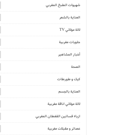
شهيوات الطبخ المغربي
العناية بالشعر
لالة مولاتي TV
حلويات مغربية
أخبار المشاهير
الصحة
كيك و طورطات
العناية بالجسم
لالة مولاتي اناقة مغربية
ازياء فساتين القفطان المغربي
عصائر و مقبلات مغربية