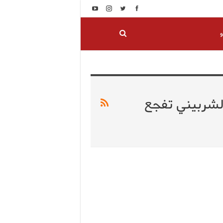
و
ا الشربيني تفجع