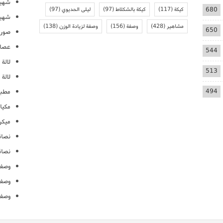
شهيو
680
كيكة
(117)
كيكة بالشكلاط
(97)
ليلى الحديوي
(97)
شهيو
مشاهير
(428)
وصفة
(156)
وصفة لزيادة الوزن
(138)
650
صور 
عصائ
544
لالة م
513
لالة 
494
مطبخ
مكيا
ميكرو
نصائ
نصائ
وصفا
وصفا
وصفا