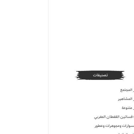
تصنيفات
 المجتمع
ر المشاهير
 متنوعة
ء فساتين القفطان المغربي
وارات ومجوهرات وعطور