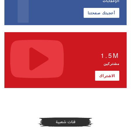
الإعجابات
أعجبتك صفحتنا
1.5M
مشتركين
الاشتراك
فئات شعبية