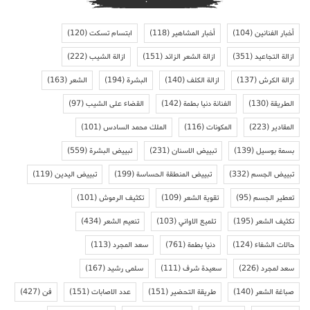
أخبار الفنانين
(104)
أخبار المشاهير
(118)
ابتسام تسكت
(120)
ازالة التجاعيد
(351)
ازالة الشعر الزائد
(151)
ازالة الشيب
(222)
ازالة الكرش
(137)
ازالة الكلف
(140)
البشرة
(194)
الشعر
(163)
الطريقة
(130)
الفنانة دنيا بطمة
(142)
القضاء على الشيب
(97)
المقادير
(223)
المكونات
(116)
الملك محمد السادس
(101)
بسمة بوسيل
(139)
تبييض الاسنان
(231)
تبييض البشرة
(559)
تبييض الجسم
(332)
تبييض المنطقة الحساسة
(199)
تبييض اليدين
(119)
تعطير الجسم
(95)
تقوية الشعر
(109)
تكثيف الرموش
(101)
تكثيف الشعر
(195)
تلميع الاواني
(103)
تنعيم الشعر
(434)
حالات الشفاء
(124)
دنيا بطمة
(761)
سعد المجرد
(113)
سعد لمجرد
(226)
سعيدة شرف
(111)
سلمى رشيد
(167)
صباغة الشعر
(140)
طريقة التحضير
(151)
عدد الاصابات
(151)
فن
(427)