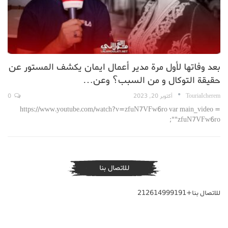
بعد وفاتها لأول مرة مدير أعمال ايمان يكشف المستور عن
حقيقة التوكال و من السبب؟ وعن…
TouriaIcherem
أكتوبر 20, 2023
0
https://www.youtube.com/watch?v=zfuN7VFw6ro var main_video =
"zfuN7VFw6ro";
للاتصال بنا
للاتصال بنا+212614999191