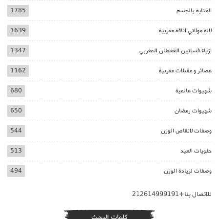
العناية بالجسم
1785
لالة مولاتي اناقة مغربية
1639
ازياء فساتين القفطان المغربي
1347
عصائر و مقبلات مغربية
1162
شهيوات عالمية
680
شهيوات رمضان
650
وصفات لانقاص الوزن
544
حلويات العيد
513
وصفات لزيادة الوزن
494
للاتصال بنا+212614999191
كلمات البحث