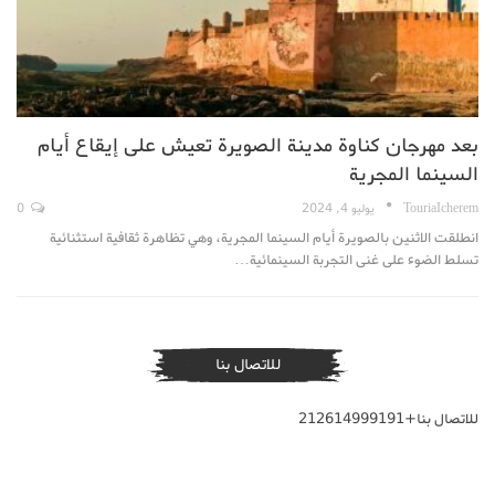
بعد مهرجان كناوة مدينة الصويرة تعيش على إيقاع أيام
السينما المجرية
TouriaIcherem
يوليو 4, 2024
0
انطلقت الاثنين بالصويرة أيام السينما المجرية، وهي تظاهرة ثقافية استثنائية
تسلط الضوء على غنى التجربة السينمائية…
للاتصال بنا
للاتصال بنا+212614999191