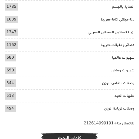
العناية بالجسم
1785
لالة مولاتي اناقة مغربية
1639
ازياء فساتين القفطان المغربي
1347
عصائر و مقبلات مغربية
1162
شهيوات عالمية
680
شهيوات رمضان
650
وصفات لانقاص الوزن
544
حلويات العيد
513
وصفات لزيادة الوزن
494
للاتصال بنا+212614999191
كلمات البحث