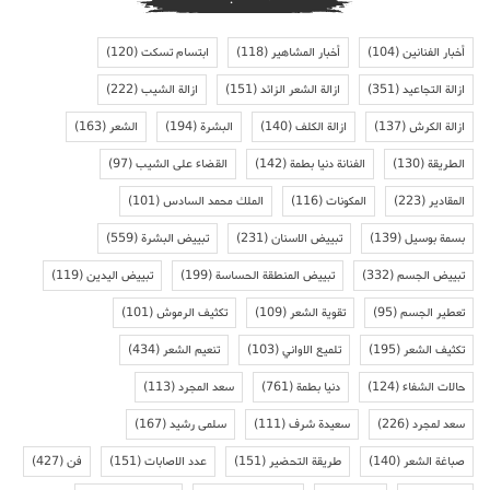
أخبار الفنانين
(104)
أخبار المشاهير
(118)
ابتسام تسكت
(120)
ازالة التجاعيد
(351)
ازالة الشعر الزائد
(151)
ازالة الشيب
(222)
ازالة الكرش
(137)
ازالة الكلف
(140)
البشرة
(194)
الشعر
(163)
الطريقة
(130)
الفنانة دنيا بطمة
(142)
القضاء على الشيب
(97)
المقادير
(223)
المكونات
(116)
الملك محمد السادس
(101)
بسمة بوسيل
(139)
تبييض الاسنان
(231)
تبييض البشرة
(559)
تبييض الجسم
(332)
تبييض المنطقة الحساسة
(199)
تبييض اليدين
(119)
تعطير الجسم
(95)
تقوية الشعر
(109)
تكثيف الرموش
(101)
تكثيف الشعر
(195)
تلميع الاواني
(103)
تنعيم الشعر
(434)
حالات الشفاء
(124)
دنيا بطمة
(761)
سعد المجرد
(113)
سعد لمجرد
(226)
سعيدة شرف
(111)
سلمى رشيد
(167)
صباغة الشعر
(140)
طريقة التحضير
(151)
عدد الاصابات
(151)
فن
(427)