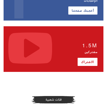
الإعجابات
أعجبتك صفحتنا
1.5M
مشتركين
الاشتراك
فئات شعبية