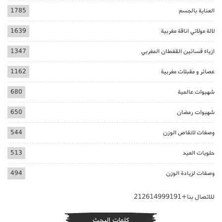
العناية بالجسم
1785
لالة مولاتي اناقة مغربية
1639
ازياء فساتين القفطان المغربي
1347
عصائر و مقبلات مغربية
1162
شهيوات عالمية
680
شهيوات رمضان
650
وصفات لانقاص الوزن
544
حلويات العيد
513
وصفات لزيادة الوزن
494
للاتصال بنا+212614999191
كلمات البحث