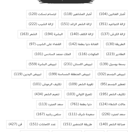
أخبار الفنانين
(104)
أخبار المشاهير
(118)
ابتسام تسكت
(120)
ازالة التجاعيد
(351)
ازالة الشعر الزائد
(151)
ازالة الشيب
(222)
ازالة الكرش
(137)
ازالة الكلف
(140)
البشرة
(194)
الشعر
(163)
الطريقة
(130)
الفنانة دنيا بطمة
(142)
القضاء على الشيب
(97)
المقادير
(223)
المكونات
(116)
الملك محمد السادس
(101)
بسمة بوسيل
(139)
تبييض الاسنان
(231)
تبييض البشرة
(559)
تبييض الجسم
(332)
تبييض المنطقة الحساسة
(199)
تبييض اليدين
(119)
تعطير الجسم
(95)
تقوية الشعر
(109)
تكثيف الرموش
(101)
تكثيف الشعر
(195)
تلميع الاواني
(103)
تنعيم الشعر
(434)
حالات الشفاء
(124)
دنيا بطمة
(761)
سعد المجرد
(113)
سعد لمجرد
(226)
سعيدة شرف
(111)
سلمى رشيد
(167)
صباغة الشعر
(140)
طريقة التحضير
(151)
عدد الاصابات
(151)
فن
(427)