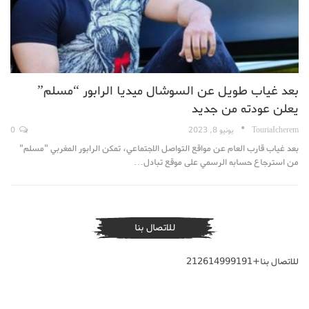
بعد غياب طويل عن السوشال ميديا الرابور “مسلم”
يعلن عودته من جديد
TouriaIcherem
يونيو 8, 2023
0
بعد غياب قارب العام عن مواقع التواصل الاجتماعي، تمكن الرابور المغربي "مسلم"
من استرجاع حسابه الرسمي على موقع تبادل…
للاتصال بنا
للاتصال بنا+212614999191