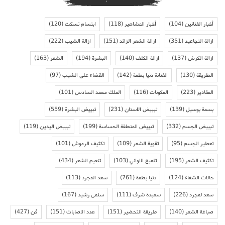
أخبار الفنانين
(104)
أخبار المشاهير
(118)
ابتسام تسكت
(120)
ازالة التجاعيد
(351)
ازالة الشعر الزائد
(151)
ازالة الشيب
(222)
ازالة الكرش
(137)
ازالة الكلف
(140)
البشرة
(194)
الشعر
(163)
الطريقة
(130)
الفنانة دنيا بطمة
(142)
القضاء على الشيب
(97)
المقادير
(223)
المكونات
(116)
الملك محمد السادس
(101)
بسمة بوسيل
(139)
تبييض الاسنان
(231)
تبييض البشرة
(559)
تبييض الجسم
(332)
تبييض المنطقة الحساسة
(199)
تبييض اليدين
(119)
تعطير الجسم
(95)
تقوية الشعر
(109)
تكثيف الرموش
(101)
تكثيف الشعر
(195)
تلميع الاواني
(103)
تنعيم الشعر
(434)
حالات الشفاء
(124)
دنيا بطمة
(761)
سعد المجرد
(113)
سعد لمجرد
(226)
سعيدة شرف
(111)
سلمى رشيد
(167)
صباغة الشعر
(140)
طريقة التحضير
(151)
عدد الاصابات
(151)
فن
(427)