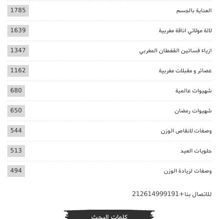
العناية بالجسم
1785
لالة مولاتي اناقة مغربية
1639
ازياء فساتين القفطان المغربي
1347
عصائر و مقبلات مغربية
1162
شهيوات عالمية
680
شهيوات رمضان
650
وصفات لانقاص الوزن
544
حلويات العيد
513
وصفات لزيادة الوزن
494
للاتصال بنا+212614999191
كلمات البحث