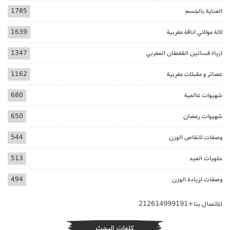
العناية بالجسم
1785
لالة مولاتي اناقة مغربية
1639
ازياء فساتين القفطان المغربي
1347
عصائر و مقبلات مغربية
1162
شهيوات عالمية
680
شهيوات رمضان
650
وصفات لانقاص الوزن
544
حلويات العيد
513
وصفات لزيادة الوزن
494
للاتصال بنا+212614999191
كلمات البحث