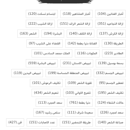
أخبار الفنانين
(104)
أخبار المشاهير
(118)
ابتسام تسكت
(120)
ازالة التجاعيد
(351)
ازالة الشعر الزائد
(151)
ازالة الشيب
(222)
ازالة الكرش
(137)
ازالة الكلف
(140)
البشرة
(194)
الشعر
(163)
الطريقة
(130)
الفنانة دنيا بطمة
(142)
القضاء على الشيب
(97)
المقادير
(223)
المكونات
(116)
الملك محمد السادس
(101)
بسمة بوسيل
(139)
تبييض الاسنان
(231)
تبييض البشرة
(559)
تبييض الجسم
(332)
تبييض المنطقة الحساسة
(199)
تبييض اليدين
(119)
تعطير الجسم
(95)
تقوية الشعر
(109)
تكثيف الرموش
(101)
تكثيف الشعر
(195)
تلميع الاواني
(103)
تنعيم الشعر
(434)
حالات الشفاء
(124)
دنيا بطمة
(761)
سعد المجرد
(113)
سعد لمجرد
(226)
سعيدة شرف
(111)
سلمى رشيد
(167)
صباغة الشعر
(140)
طريقة التحضير
(151)
عدد الاصابات
(151)
فن
(427)