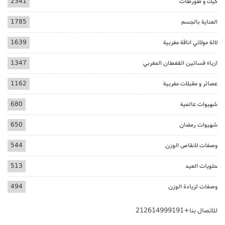
كيك و طورطات
2341
العناية بالجسم
1785
لالة مولاتي اناقة مغربية
1639
ازياء فساتين القفطان المغربي
1347
عصائر و مقبلات مغربية
1162
شهيوات عالمية
680
شهيوات رمضان
650
وصفات لانقاص الوزن
544
حلويات العيد
513
وصفات لزيادة الوزن
494
للاتصال بنا+212614999191