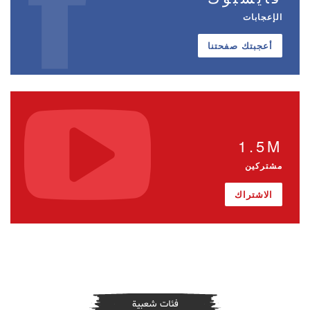
الإعجابات
أعجبتك صفحتنا
1.5M
مشتركين
الاشتراك
فئات شعبية