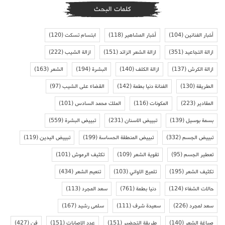
كلمات البحث
أخبار الفنانين
(104)
أخبار المشاهير
(118)
ابتسام تسكت
(120)
ازالة التجاعيد
(351)
ازالة الشعر الزائد
(151)
ازالة الشيب
(222)
ازالة الكرش
(137)
ازالة الكلف
(140)
البشرة
(194)
الشعر
(163)
الطريقة
(130)
الفنانة دنيا بطمة
(142)
القضاء على الشيب
(97)
المقادير
(223)
المكونات
(116)
الملك محمد السادس
(101)
بسمة بوسيل
(139)
تبييض الاسنان
(231)
تبييض البشرة
(559)
تبييض الجسم
(332)
تبييض المنطقة الحساسة
(199)
تبييض اليدين
(119)
تعطير الجسم
(95)
تقوية الشعر
(109)
تكثيف الرموش
(101)
تكثيف الشعر
(195)
تلميع الاواني
(103)
تنعيم الشعر
(434)
حالات الشفاء
(124)
دنيا بطمة
(761)
سعد المجرد
(113)
سعد لمجرد
(226)
سعيدة شرف
(111)
سلمى رشيد
(167)
صباغة الشعر
(140)
طريقة التحضير
(151)
عدد الاصابات
(151)
فن
(427)