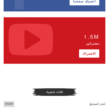
أعجبتك صفحتنا
1.5M
مشتركين
الاشتراك
فئات شعبية
أخبار المجتمع
6509