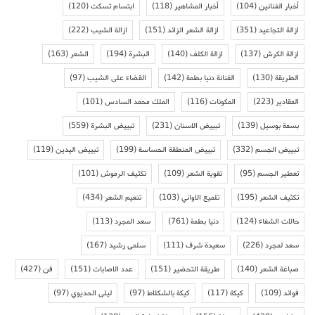
أخبار الفنانين
(104)
أخبار المشاهير
(118)
ابتسام تسكت
(120)
ازالة التجاعيد
(351)
ازالة الشعر الزائد
(151)
ازالة الشيب
(222)
ازالة الكرش
(137)
ازالة الكلف
(140)
البشرة
(194)
الشعر
(163)
الطريقة
(130)
الفنانة دنيا بطمة
(142)
القضاء على الشيب
(97)
المقادير
(223)
المكونات
(116)
الملك محمد السادس
(101)
بسمة بوسيل
(139)
تبييض الاسنان
(231)
تبييض البشرة
(559)
تبييض الجسم
(332)
تبييض المنطقة الحساسة
(199)
تبييض اليدين
(119)
تعطير الجسم
(95)
تقوية الشعر
(109)
تكثيف الرموش
(101)
تكثيف الشعر
(195)
تلميع الاواني
(103)
تنعيم الشعر
(434)
حالات الشفاء
(124)
دنيا بطمة
(761)
سعد المجرد
(113)
سعد لمجرد
(226)
سعيدة شرف
(111)
سلمى رشيد
(167)
صباغة الشعر
(140)
طريقة التحضير
(151)
عدد الاصابات
(151)
فن
(427)
فوائد
(109)
كيكة
(117)
كيكة بالشكلاط
(97)
ليلى الحديوي
(97)