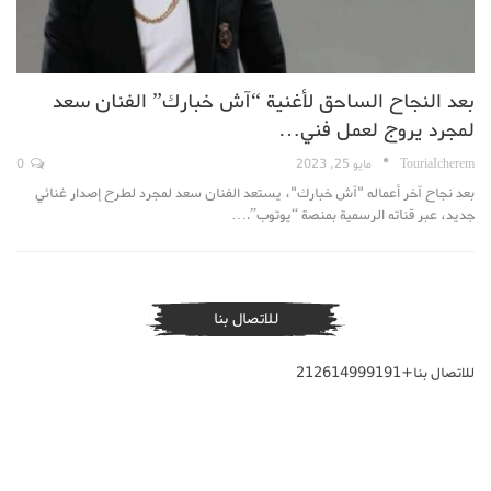
بعد النجاح الساحق لأغنية “آش خبارك” الفنان سعد
لمجرد يروج لعمل فني…
TouriaIcherem
مايو 25, 2023
0
بعد نجاح آخر أعماله "آش خبارك"، يستعد الفنان سعد لمجرد لطرح إصدار غنائي
جديد، عبر قناته الرسمية بمنصة “يوتوب”.…
للاتصال بنا
للاتصال بنا+212614999191