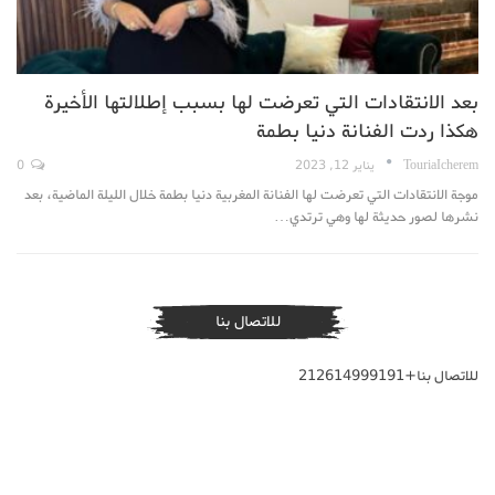
بعد الانتقادات التي تعرضت لها بسبب إطلالتها الأخيرة
هكذا ردت الفنانة دنيا بطمة
TouriaIcherem
يناير 12, 2023
0
موجة الانتقادات التي تعرضت لها الفنانة المغربية دنيا بطمة خلال الليلة الماضية، بعد
نشرها لصور حديثة لها وهي ترتدي…
للاتصال بنا
للاتصال بنا+212614999191