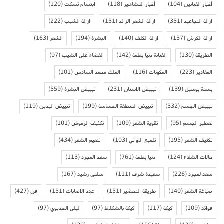
أخبار الفنانين
(104)
أخبار المشاهير
(118)
ابتسام تسكت
(120)
ازالة التجاعيد
(351)
ازالة الشعر الزائد
(151)
ازالة الشيب
(222)
ازالة الكرش
(137)
ازالة الكلف
(140)
البشرة
(194)
الشعر
(163)
الطريقة
(130)
الفنانة دنيا بطمة
(142)
القضاء على الشيب
(97)
المقادير
(223)
المكونات
(116)
الملك محمد السادس
(101)
بسمة بوسيل
(139)
تبييض الاسنان
(231)
تبييض البشرة
(559)
تبييض الجسم
(332)
تبييض المنطقة الحساسة
(199)
تبييض اليدين
(119)
تعطير الجسم
(95)
تقوية الشعر
(109)
تكثيف الرموش
(101)
تكثيف الشعر
(195)
تلميع الاواني
(103)
تنعيم الشعر
(434)
حالات الشفاء
(124)
دنيا بطمة
(761)
سعد المجرد
(113)
سعد لمجرد
(226)
سعيدة شرف
(111)
سلمى رشيد
(167)
صباغة الشعر
(140)
طريقة التحضير
(151)
عدد الاصابات
(151)
فن
(427)
فوائد
(109)
كيكة
(117)
كيكة بالشكلاط
(97)
ليلى الحديوي
(97)