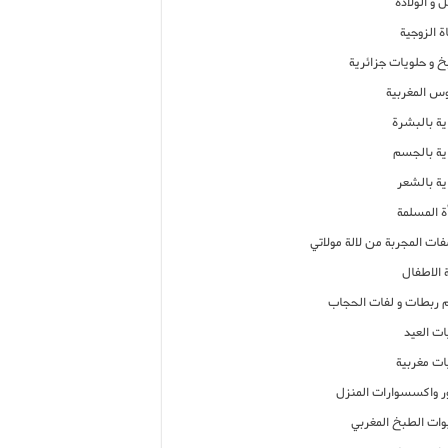
 و الولادة
ة الزوجية
خ و حلويات جزائرية
وس المغربية
ية بالبشرة
اية بالجسم
ية بالشعر
ة المسلمة
فات المجربة من لالة مولاتي
 الاطفال
م ربطات و لفات الحجاب
ات العيد
ات مغربية
ر واكسسوارات المنزل
ات الطبخ المغربي