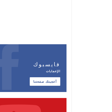
فايسبوك
الإعجابات
أعجبتك صفحتنا