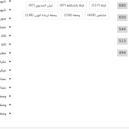
شهيو
680
كيكة
(117)
كيكة بالشكلاط
(97)
ليلى الحديوي
(97)
شهيو
مشاهير
(428)
وصفة
(156)
وصفة لزيادة الوزن
(138)
650
صور 
عصائ
544
لالة م
513
لالة 
494
مطبخ
مكيا
ميكرو
نصائ
نصائ
وصفا
وصفا
وصفا