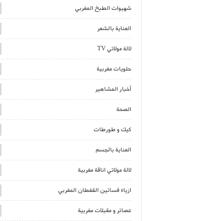
شهيوات الطبخ المغربي
العناية بالشعر
لالة مولاتي TV
حلويات مغربية
أخبار المشاهير
الصحة
كيك و طورطات
العناية بالجسم
لالة مولاتي اناقة مغربية
ازياء فساتين القفطان المغربي
عصائر و مقبلات مغربية