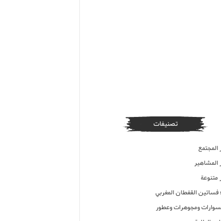
تصنيفات
 المجتمع
ر المشاهير
 متنوعة
ء فساتين القفطان المغربي
وارات ومجوهرات وعطور