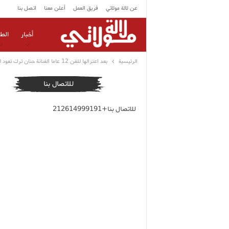
عن لالة مولاتي
فريق العمل
أعلن معنا
اتصل بنا
أخبار
الط
الرئيسية
بعد اعتزالها للفن 12 عاما الفنانة حنان ترك تعود للساحة من جديد
للاتصال بنا
للاتصال بنا+212614999191