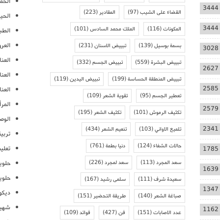
الحمل
3444
القضاء على الشيب
(97)
المقادير
(223)
الحيا
3444
المكونات
(116)
الملك محمد السادس
(101)
الطب
العر
بسمة بوسيل
(139)
تبييض الاسنان
(231)
3028
العنا
تبييض البشرة
(559)
تبييض الجسم
(332)
2627
العن
تبييض المنطقة الحساسة
(199)
تبييض اليدين
(119)
2585
العنا
تعطير الجسم
(95)
تقوية الشعر
(109)
المرأ
2579
تكثيف الرموش
(101)
تكثيف الشعر
(195)
الوص
2341
تلميع الاواني
(103)
تنعيم الشعر
(434)
تربية
حالات الشفاء
(124)
دنيا بطمة
(761)
تعلي
1785
سعد المجرد
(113)
سعد لمجرد
(226)
حلوي
1639
حلوي
سعيدة شرف
(111)
سلمى رشيد
(167)
1347
ديكو
صباغة الشعر
(140)
طريقة التحضير
(151)
شهيو
1162
عدد الاصابات
(151)
فن
(427)
فوائد
(109)