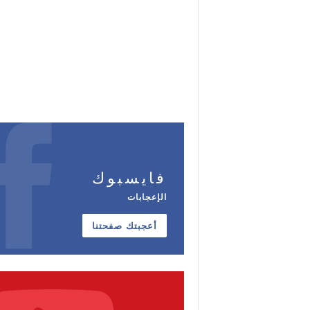
فايسبوك
الإعجابات
أعجبتك صفحتنا