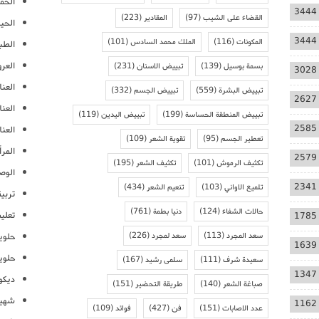
الحمل
3444
القضاء على الشيب
(97)
المقادير
(223)
الحيا
3444
المكونات
(116)
الملك محمد السادس
(101)
الطب
العر
بسمة بوسيل
(139)
تبييض الاسنان
(231)
3028
العنا
تبييض البشرة
(559)
تبييض الجسم
(332)
2627
العن
تبييض المنطقة الحساسة
(199)
تبييض اليدين
(119)
2585
العنا
تعطير الجسم
(95)
تقوية الشعر
(109)
المرأ
2579
تكثيف الرموش
(101)
تكثيف الشعر
(195)
الوص
2341
تلميع الاواني
(103)
تنعيم الشعر
(434)
تربية
حالات الشفاء
(124)
دنيا بطمة
(761)
تعلي
1785
سعد المجرد
(113)
سعد لمجرد
(226)
حلوي
1639
حلوي
سعيدة شرف
(111)
سلمى رشيد
(167)
1347
ديكو
صباغة الشعر
(140)
طريقة التحضير
(151)
شهيو
1162
عدد الاصابات
(151)
فن
(427)
فوائد
(109)