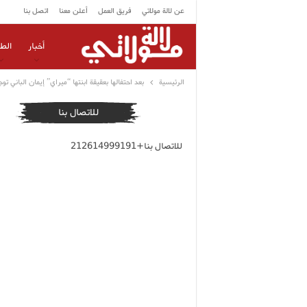
عن لالة مولاتي
فريق العمل
أعلن معنا
اتصل بنا
أخبار
الط
الرئيسية
بعد احتفالها بعقيقة ابنتها “ميراي” إيمان الباني ت
للاتصال بنا
للاتصال بنا+212614999191