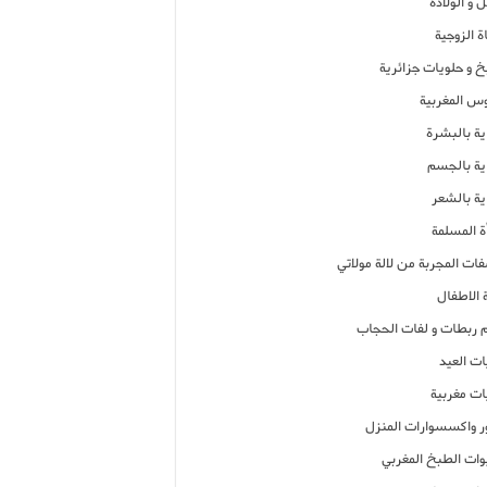
 و الولادة
ة الزوجية
خ و حلويات جزائرية
وس المغربية
ية بالبشرة
اية بالجسم
ية بالشعر
ة المسلمة
فات المجربة من لالة مولاتي
 الاطفال
م ربطات و لفات الحجاب
ات العيد
ات مغربية
ر واكسسوارات المنزل
ات الطبخ المغربي