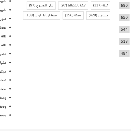
شهيو
680
كيكة
(117)
كيكة بالشكلاط
(97)
ليلى الحديوي
(97)
شهيو
مشاهير
(428)
وصفة
(156)
وصفة لزيادة الوزن
(138)
650
صور 
عصائ
544
لالة م
513
لالة 
494
مطبخ
مكيا
ميكرو
نصائ
نصائ
وصفا
وصفا
وصفا