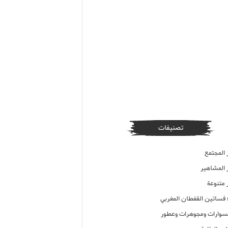
تصنيفات
 المجتمع
ر المشاهير
 متنوعة
ء فساتين القفطان المغربي
وارات ومجوهرات وعطور