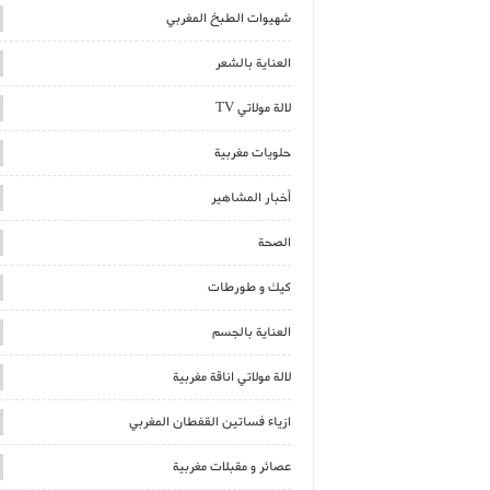
شهيوات الطبخ المغربي
العناية بالشعر
لالة مولاتي TV
حلويات مغربية
أخبار المشاهير
الصحة
كيك و طورطات
العناية بالجسم
لالة مولاتي اناقة مغربية
ازياء فساتين القفطان المغربي
عصائر و مقبلات مغربية