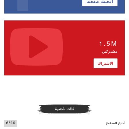
أعجبتك صفحتنا
1.5M
مشتركين
الاشتراك
فئات شعبية
أخبار المجتمع
6510