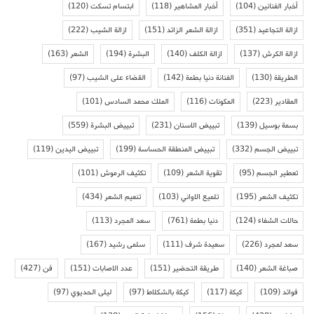
أخبار الفنانين
(104)
أخبار المشاهير
(118)
ابتسام تسكت
(120)
ازالة التجاعيد
(351)
ازالة الشعر الزائد
(151)
ازالة الشيب
(222)
ازالة الكرش
(137)
ازالة الكلف
(140)
البشرة
(194)
الشعر
(163)
الطريقة
(130)
الفنانة دنيا بطمة
(142)
القضاء على الشيب
(97)
المقادير
(223)
المكونات
(116)
الملك محمد السادس
(101)
بسمة بوسيل
(139)
تبييض الاسنان
(231)
تبييض البشرة
(559)
تبييض الجسم
(332)
تبييض المنطقة الحساسة
(199)
تبييض اليدين
(119)
تعطير الجسم
(95)
تقوية الشعر
(109)
تكثيف الرموش
(101)
تكثيف الشعر
(195)
تلميع الاواني
(103)
تنعيم الشعر
(434)
حالات الشفاء
(124)
دنيا بطمة
(761)
سعد المجرد
(113)
سعد لمجرد
(226)
سعيدة شرف
(111)
سلمى رشيد
(167)
صباغة الشعر
(140)
طريقة التحضير
(151)
عدد الاصابات
(151)
فن
(427)
فوائد
(109)
كيكة
(117)
كيكة بالشكلاط
(97)
ليلى الحديوي
(97)