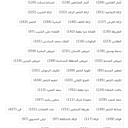
أخبار الفنانين
(104)
أخبار المشاهير
(118)
ابتسام تسكت
(120)
ازالة التجاعيد
(351)
ازالة الشعر الزائد
(151)
ازالة الشيب
(222)
ازالة الكرش
(137)
ازالة الكلف
(140)
البشرة
(194)
الشعر
(163)
الطريقة
(130)
الفنانة دنيا بطمة
(142)
القضاء على الشيب
(97)
المقادير
(223)
المكونات
(116)
الملك محمد السادس
(101)
بسمة بوسيل
(139)
تبييض الاسنان
(231)
تبييض البشرة
(559)
تبييض الجسم
(332)
تبييض المنطقة الحساسة
(199)
تبييض اليدين
(119)
تعطير الجسم
(95)
تقوية الشعر
(109)
تكثيف الرموش
(101)
تكثيف الشعر
(195)
تلميع الاواني
(103)
تنعيم الشعر
(434)
حالات الشفاء
(124)
دنيا بطمة
(761)
سعد المجرد
(113)
سعد لمجرد
(226)
سعيدة شرف
(111)
سلمى رشيد
(167)
صباغة الشعر
(140)
طريقة التحضير
(151)
عدد الاصابات
(151)
فن
(427)
فوائد
(109)
كيكة
(117)
كيكة بالشكلاط
(97)
ليلى الحديوي
(97)