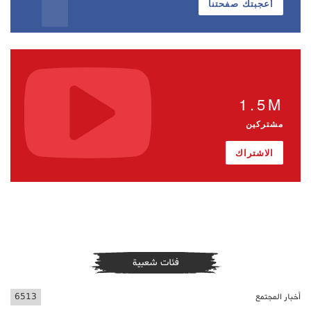
أعجبتك صفحتنا
1.5M
مشتركين
الاشتراك
فئات شعبية
أخبار المجتمع
6513