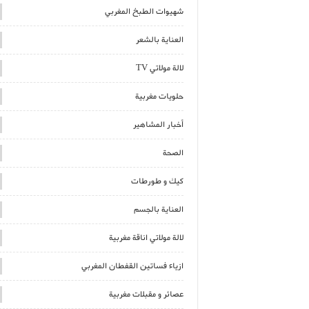
شهيوات الطبخ المغربي
العناية بالشعر
لالة مولاتي TV
حلويات مغربية
أخبار المشاهير
الصحة
كيك و طورطات
العناية بالجسم
لالة مولاتي اناقة مغربية
ازياء فساتين القفطان المغربي
عصائر و مقبلات مغربية