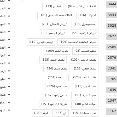
الحمل
3444
القضاء على الشيب
(97)
المقادير
(223)
الحيا
3444
المكونات
(116)
الملك محمد السادس
(101)
الطب
العر
بسمة بوسيل
(139)
تبييض الاسنان
(231)
3028
العنا
تبييض البشرة
(559)
تبييض الجسم
(332)
2627
العن
تبييض المنطقة الحساسة
(199)
تبييض اليدين
(119)
2585
العنا
تعطير الجسم
(95)
تقوية الشعر
(109)
المرأ
2579
تكثيف الرموش
(101)
تكثيف الشعر
(195)
الوص
2341
تلميع الاواني
(103)
تنعيم الشعر
(434)
تربية
حالات الشفاء
(124)
دنيا بطمة
(761)
تعلي
1785
سعد المجرد
(113)
سعد لمجرد
(226)
حلوي
1639
حلوي
سعيدة شرف
(111)
سلمى رشيد
(167)
1347
ديكو
صباغة الشعر
(140)
طريقة التحضير
(151)
شهيو
1162
عدد الاصابات
(151)
فن
(427)
فوائد
(109)