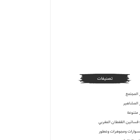
تصنيفات
 المجتمع
ر المشاهير
 متنوعة
ء فساتين القفطان المغربي
وارات ومجوهرات وعطور