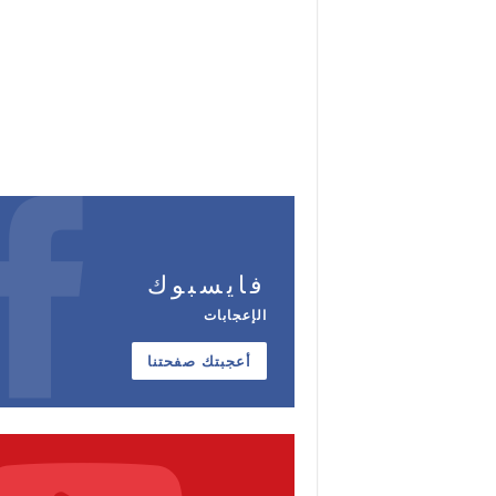
فايسبوك
الإعجابات
أعجبتك صفحتنا