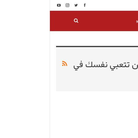
و
 لن تتعبي نفسك في