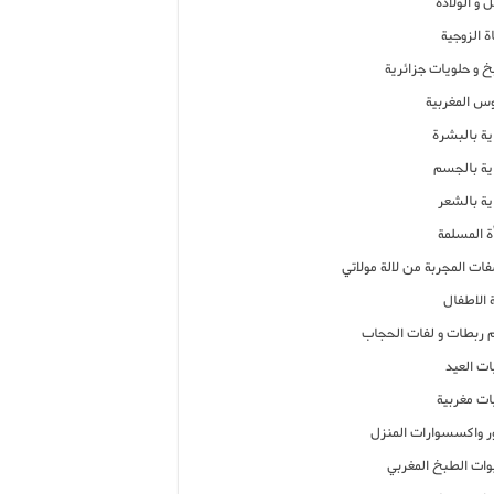
 و الولادة
ة الزوجية
خ و حلويات جزائرية
وس المغربية
ية بالبشرة
اية بالجسم
ية بالشعر
ة المسلمة
فات المجربة من لالة مولاتي
 الاطفال
م ربطات و لفات الحجاب
ات العيد
ات مغربية
ر واكسسوارات المنزل
ات الطبخ المغربي