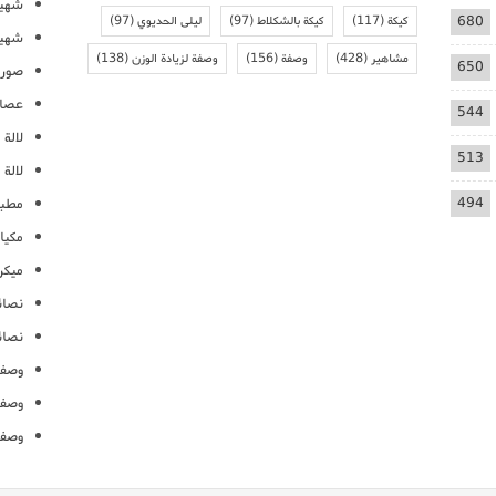
شهيو
680
كيكة
(117)
كيكة بالشكلاط
(97)
ليلى الحديوي
(97)
شهيو
مشاهير
(428)
وصفة
(156)
وصفة لزيادة الوزن
(138)
650
صور 
عصائ
544
لالة م
513
لالة 
494
مطبخ
مكيا
ميكرو
نصائ
نصائ
وصفا
وصفا
وصفا