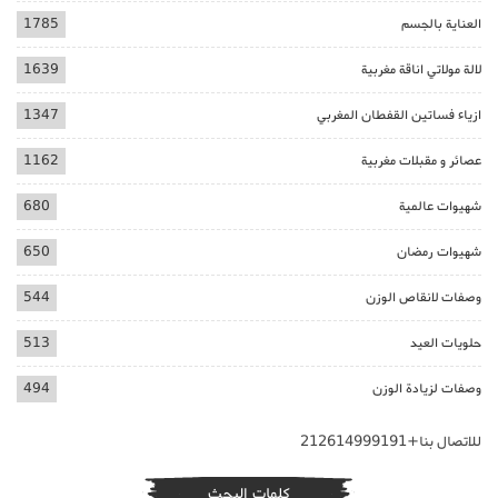
العناية بالجسم
1785
لالة مولاتي اناقة مغربية
1639
ازياء فساتين القفطان المغربي
1347
عصائر و مقبلات مغربية
1162
شهيوات عالمية
680
شهيوات رمضان
650
وصفات لانقاص الوزن
544
حلويات العيد
513
وصفات لزيادة الوزن
494
للاتصال بنا+212614999191
كلمات البحث