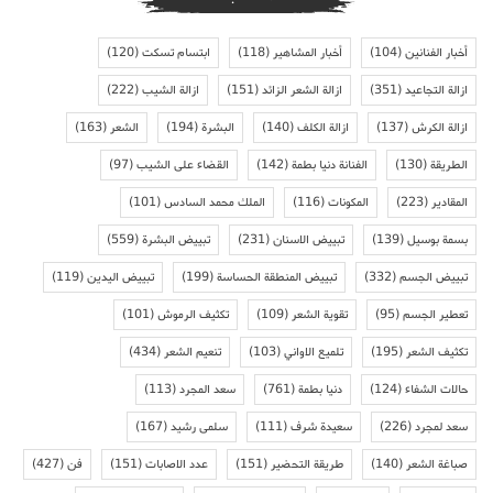
أخبار الفنانين
(104)
أخبار المشاهير
(118)
ابتسام تسكت
(120)
ازالة التجاعيد
(351)
ازالة الشعر الزائد
(151)
ازالة الشيب
(222)
ازالة الكرش
(137)
ازالة الكلف
(140)
البشرة
(194)
الشعر
(163)
الطريقة
(130)
الفنانة دنيا بطمة
(142)
القضاء على الشيب
(97)
المقادير
(223)
المكونات
(116)
الملك محمد السادس
(101)
بسمة بوسيل
(139)
تبييض الاسنان
(231)
تبييض البشرة
(559)
تبييض الجسم
(332)
تبييض المنطقة الحساسة
(199)
تبييض اليدين
(119)
تعطير الجسم
(95)
تقوية الشعر
(109)
تكثيف الرموش
(101)
تكثيف الشعر
(195)
تلميع الاواني
(103)
تنعيم الشعر
(434)
حالات الشفاء
(124)
دنيا بطمة
(761)
سعد المجرد
(113)
سعد لمجرد
(226)
سعيدة شرف
(111)
سلمى رشيد
(167)
صباغة الشعر
(140)
طريقة التحضير
(151)
عدد الاصابات
(151)
فن
(427)