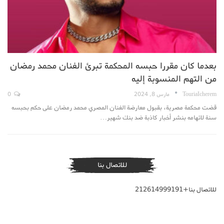
بعدما كان مقررا حبسه المحكمة تبرئ الفنان محمد رمضان
من التهم المنسوبة إليه
TouriaIcherem
مارس 8, 2024
0
قضت محكمة مصرية، بقبول معارضة الفنان المصري محمد رمضان على حكم بحبسه
سنة لاتهامه بنشر أخبار كاذبة ضد بنك شهير…
للاتصال بنا
للاتصال بنا+212614999191