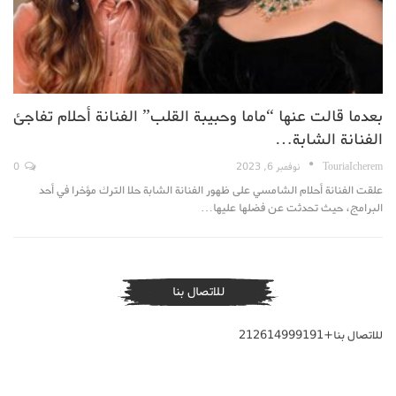
بعدما قالت عنها “ماما وحبيبة القلب” الفنانة أحلام تفاجئ
الفنانة الشابة…
TouriaIcherem
نوفمبر 6, 2023
0
علقت الفنانة أحلام الشامسي على ظهور الفنانة الشابة حلا الترك مؤخرا في أحد
البرامج، حيث تحدثت عن فضلها عليها…
للاتصال بنا
للاتصال بنا+212614999191