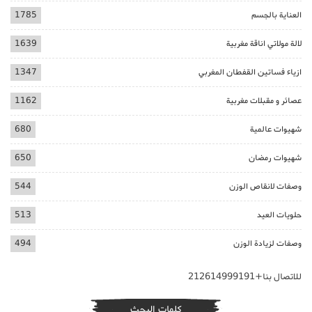
العناية بالجسم
1785
لالة مولاتي اناقة مغربية
1639
ازياء فساتين القفطان المغربي
1347
عصائر و مقبلات مغربية
1162
شهيوات عالمية
680
شهيوات رمضان
650
وصفات لانقاص الوزن
544
حلويات العيد
513
وصفات لزيادة الوزن
494
للاتصال بنا+212614999191
كلمات البحث