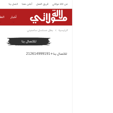
عن لالة مولاتي
فريق العمل
أعلن معنا
اتصل بنا
أخبار
الط
الرئيسية
بطل مسلسل سامحيني
للاتصال بنا
للاتصال بنا+212614999191