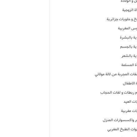
 و الولادة
ة الزوجية
خ و حلويات جزائرية
وس المغربية
ية بالبشرة
اية بالجسم
ية بالشعر
ة المسلمة
فات المجربة من لالة مولاتي
 الاطفال
م ربطات و لفات الحجاب
ات العيد
ات مغربية
ر واكسسوارات المنزل
ات الطبخ المغربي