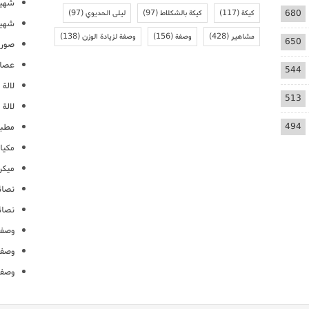
شهيو
680
كيكة
(117)
كيكة بالشكلاط
(97)
ليلى الحديوي
(97)
شهيو
مشاهير
(428)
وصفة
(156)
وصفة لزيادة الوزن
(138)
650
صور 
عصائ
544
لالة م
513
لالة 
494
مطبخ
مكيا
ميكرو
نصائ
نصائ
وصفا
وصفا
وصفا