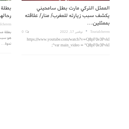
الممثل التركي مارت بطل سامحيني
بطلة 
يكشف سبب زيارته للمغرب/ منار/ علاقته
رحاله
بممثلين…
aIcherem
بطلة مس
TouriaIcherem
نوفمبر 17, 2022
0
https://www.youtube.com/watch?v=Q8pF0e3PvkI
ندوة…
var main_video = "Q8pF0e3PvkI";