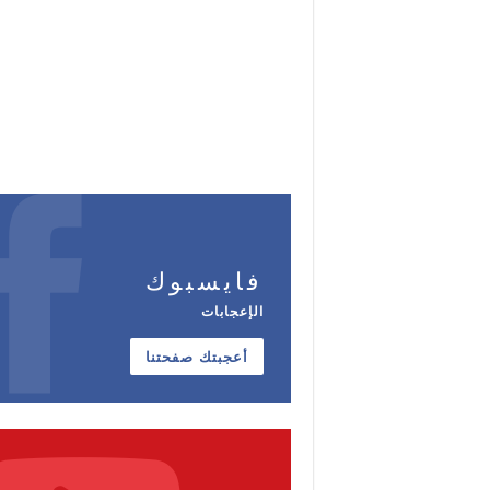
فايسبوك
الإعجابات
أعجبتك صفحتنا