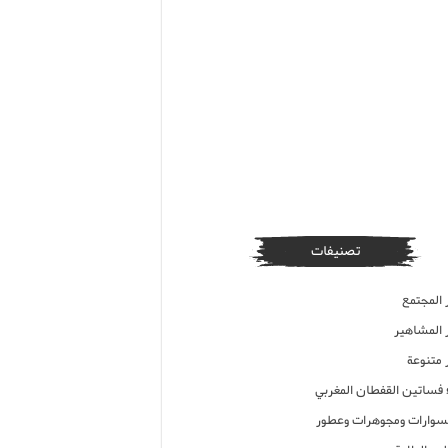
تصنيفات
 المجتمع
ر المشاهير
 متنوعة
ء فساتين القفطان المغربي
وارات ومجوهرات وعطور