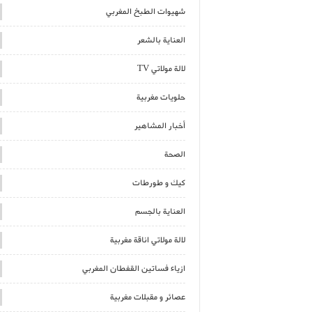
شهيوات الطبخ المغربي
العناية بالشعر
لالة مولاتي TV
حلويات مغربية
أخبار المشاهير
الصحة
كيك و طورطات
العناية بالجسم
لالة مولاتي اناقة مغربية
ازياء فساتين القفطان المغربي
عصائر و مقبلات مغربية