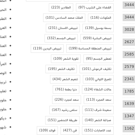
الحمل
3444
القضاء على الشيب
(97)
المقادير
(223)
الحيا
3444
المكونات
(116)
الملك محمد السادس
(101)
الطب
العر
بسمة بوسيل
(139)
تبييض الاسنان
(231)
3028
العنا
تبييض البشرة
(559)
تبييض الجسم
(332)
2627
العن
تبييض المنطقة الحساسة
(199)
تبييض اليدين
(119)
2585
العنا
تعطير الجسم
(95)
تقوية الشعر
(109)
المرأ
2579
تكثيف الرموش
(101)
تكثيف الشعر
(195)
الوص
2341
تلميع الاواني
(103)
تنعيم الشعر
(434)
تربية
حالات الشفاء
(124)
دنيا بطمة
(761)
تعلي
1785
سعد المجرد
(113)
سعد لمجرد
(226)
حلوي
1639
حلوي
سعيدة شرف
(111)
سلمى رشيد
(167)
1347
ديكو
صباغة الشعر
(140)
طريقة التحضير
(151)
شهيو
1162
عدد الاصابات
(151)
فن
(427)
فوائد
(109)