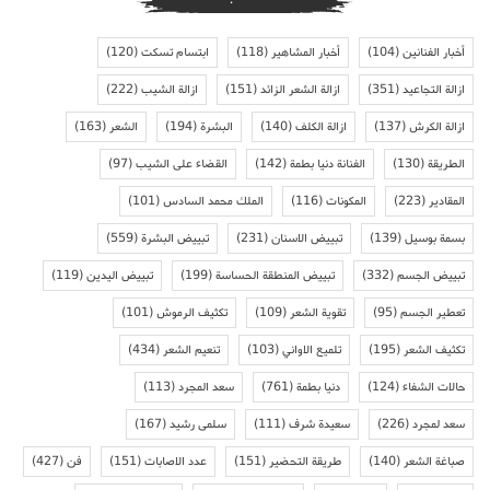
أخبار الفنانين
(104)
أخبار المشاهير
(118)
ابتسام تسكت
(120)
ازالة التجاعيد
(351)
ازالة الشعر الزائد
(151)
ازالة الشيب
(222)
ازالة الكرش
(137)
ازالة الكلف
(140)
البشرة
(194)
الشعر
(163)
الطريقة
(130)
الفنانة دنيا بطمة
(142)
القضاء على الشيب
(97)
المقادير
(223)
المكونات
(116)
الملك محمد السادس
(101)
بسمة بوسيل
(139)
تبييض الاسنان
(231)
تبييض البشرة
(559)
تبييض الجسم
(332)
تبييض المنطقة الحساسة
(199)
تبييض اليدين
(119)
تعطير الجسم
(95)
تقوية الشعر
(109)
تكثيف الرموش
(101)
تكثيف الشعر
(195)
تلميع الاواني
(103)
تنعيم الشعر
(434)
حالات الشفاء
(124)
دنيا بطمة
(761)
سعد المجرد
(113)
سعد لمجرد
(226)
سعيدة شرف
(111)
سلمى رشيد
(167)
صباغة الشعر
(140)
طريقة التحضير
(151)
عدد الاصابات
(151)
فن
(427)