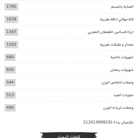
العناية بالجسم
1785
لالة مولاتي اناقة مغربية
1639
ازياء فساتين القفطان المغربي
1347
عصائر و مقبلات مغربية
1162
شهيوات عالمية
680
شهيوات رمضان
650
وصفات لانقاص الوزن
544
حلويات العيد
513
وصفات لزيادة الوزن
494
للاتصال بنا+212614999191
كلمات البحث