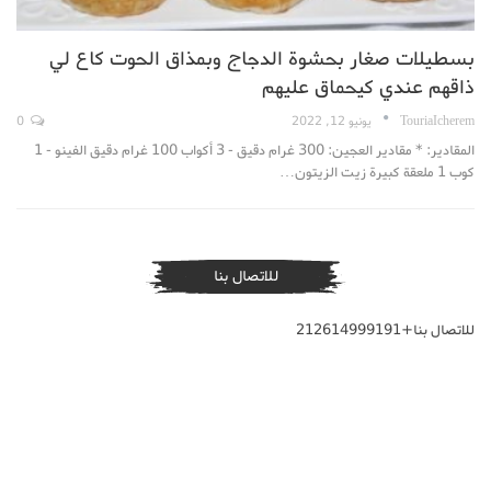
بسطيلات صغار بحشوة الدجاج وبمذاق الحوت كاع لي
ذاقهم عندي كيحماق عليهم
TouriaIcherem
يونيو 12, 2022
0
المقادير: * مقادير العجين: 300 غرام دقيق - 3 أكواب 100 غرام دقيق الفينو - 1
كوب 1 ملعقة كبيرة زيت الزيتون…
للاتصال بنا
للاتصال بنا+212614999191