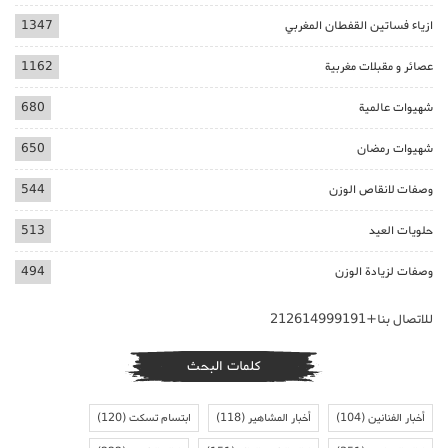
ازياء فساتين القفطان المغربي
1347
عصائر و مقبلات مغربية
1162
شهيوات عالمية
680
شهيوات رمضان
650
وصفات لانقاص الوزن
544
حلويات العيد
513
وصفات لزيادة الوزن
494
للاتصال بنا+212614999191
كلمات البحث
أخبار الفنانين
(104)
أخبار المشاهير
(118)
ابتسام تسكت
(120)