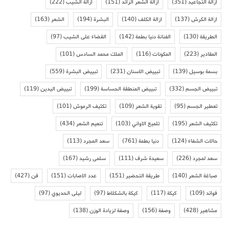
ازالة التجاعيد
(351)
ازالة الشعر الزائد
(151)
ازالة الشيب
(222)
ازالة الكرش
(137)
ازالة الكلف
(140)
البشرة
(194)
الشعر
(163)
الطريقة
(130)
الفنانة دنيا بطمة
(142)
القضاء على الشيب
(97)
المقادير
(223)
المكونات
(116)
الملك محمد السادس
(101)
بسمة بوسيل
(139)
تبييض الاسنان
(231)
تبييض البشرة
(559)
تبييض الجسم
(332)
تبييض المنطقة الحساسة
(199)
تبييض اليدين
(119)
تعطير الجسم
(95)
تقوية الشعر
(109)
تكثيف الرموش
(101)
تكثيف الشعر
(195)
تلميع الاواني
(103)
تنعيم الشعر
(434)
حالات الشفاء
(124)
دنيا بطمة
(761)
سعد المجرد
(113)
سعد لمجرد
(226)
سعيدة شرف
(111)
سلمى رشيد
(167)
صباغة الشعر
(140)
طريقة التحضير
(151)
عدد الاصابات
(151)
فن
(427)
فوائد
(109)
كيكة
(117)
كيكة بالشكلاط
(97)
ليلى الحديوي
(97)
مشاهير
(428)
وصفة
(156)
وصفة لزيادة الوزن
(138)