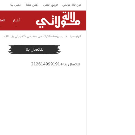
عن لالة مولاتي
فريق العمل
أعلن معنا
اتصل بنا
أخبار
الط
الرئيسية
بسبوسة بالكوك من مطبخي كتعجبني بزاااااف
للاتصال بنا
للاتصال بنا+212614999191