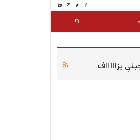
و
ي بزاااااف