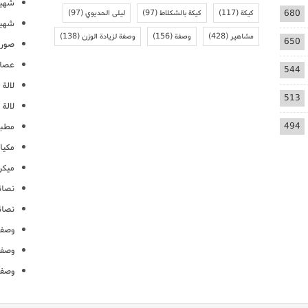
شهيو
680
كيكة
(117)
كيكة بالشكلاط
(97)
ليلى الحديوي
(97)
شهيو
مشاهير
(428)
وصفة
(156)
وصفة لزيادة الوزن
(138)
650
صور 
عصائ
544
لالة م
513
لالة 
494
مطبخ
مكيا
ميكرو
نصائ
نصائ
وصفا
وصفا
وصفا