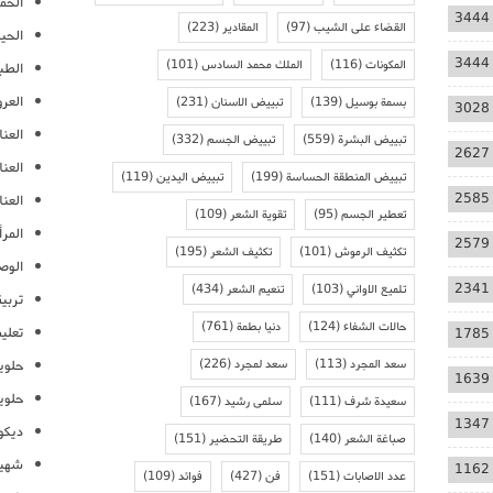
الحمل
3444
القضاء على الشيب
(97)
المقادير
(223)
الحيا
3444
المكونات
(116)
الملك محمد السادس
(101)
الطب
العر
بسمة بوسيل
(139)
تبييض الاسنان
(231)
3028
العنا
تبييض البشرة
(559)
تبييض الجسم
(332)
2627
العن
تبييض المنطقة الحساسة
(199)
تبييض اليدين
(119)
2585
العنا
تعطير الجسم
(95)
تقوية الشعر
(109)
المرأ
2579
تكثيف الرموش
(101)
تكثيف الشعر
(195)
الوص
2341
تلميع الاواني
(103)
تنعيم الشعر
(434)
تربية
حالات الشفاء
(124)
دنيا بطمة
(761)
تعلي
1785
سعد المجرد
(113)
سعد لمجرد
(226)
حلوي
1639
حلوي
سعيدة شرف
(111)
سلمى رشيد
(167)
1347
ديكو
صباغة الشعر
(140)
طريقة التحضير
(151)
شهيو
1162
عدد الاصابات
(151)
فن
(427)
فوائد
(109)