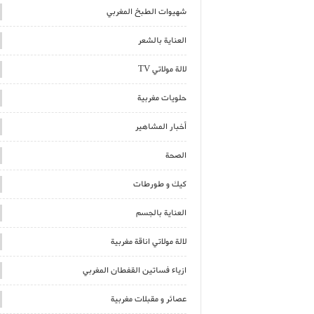
شهيوات الطبخ المغربي
العناية بالشعر
لالة مولاتي TV
حلويات مغربية
أخبار المشاهير
الصحة
كيك و طورطات
العناية بالجسم
لالة مولاتي اناقة مغربية
ازياء فساتين القفطان المغربي
عصائر و مقبلات مغربية