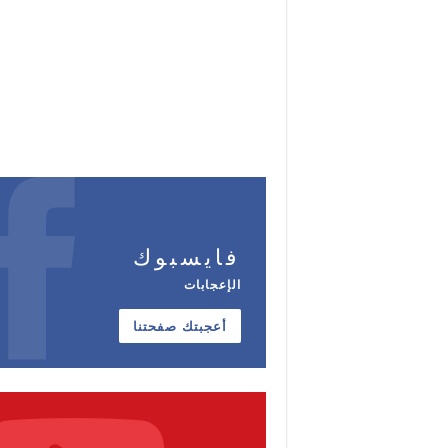
فايسبوك
الإعجابات
أعجبتك صفحتنا