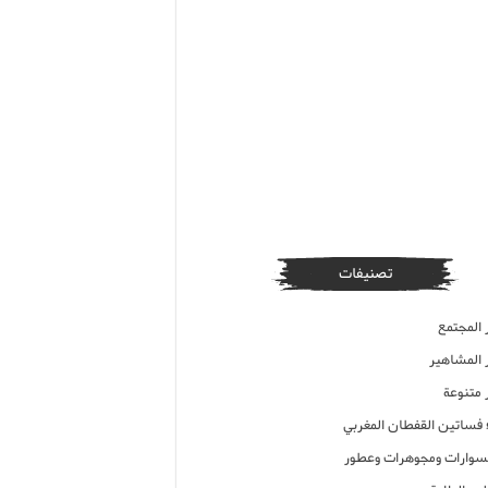
تصنيفات
 المجتمع
ر المشاهير
 متنوعة
ء فساتين القفطان المغربي
وارات ومجوهرات وعطور