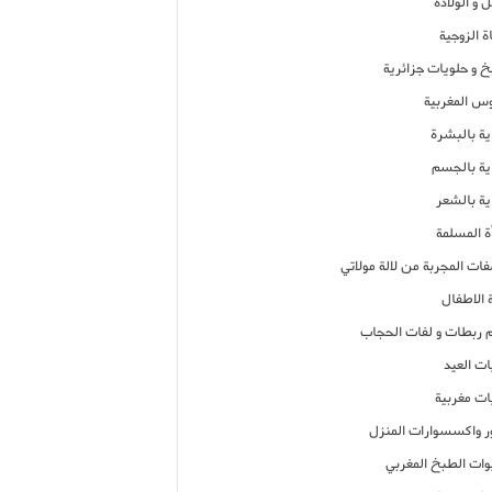
 و الولادة
ة الزوجية
خ و حلويات جزائرية
وس المغربية
ية بالبشرة
اية بالجسم
ية بالشعر
ة المسلمة
فات المجربة من لالة مولاتي
 الاطفال
م ربطات و لفات الحجاب
ات العيد
ات مغربية
ر واكسسوارات المنزل
ات الطبخ المغربي