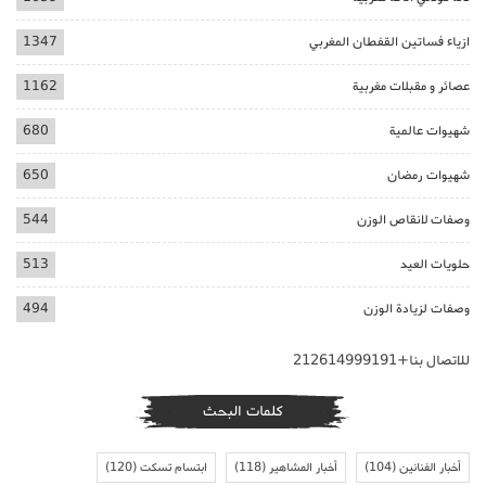
ازياء فساتين القفطان المغربي
1347
عصائر و مقبلات مغربية
1162
شهيوات عالمية
680
شهيوات رمضان
650
وصفات لانقاص الوزن
544
حلويات العيد
513
وصفات لزيادة الوزن
494
للاتصال بنا+212614999191
كلمات البحث
أخبار الفنانين
(104)
أخبار المشاهير
(118)
ابتسام تسكت
(120)