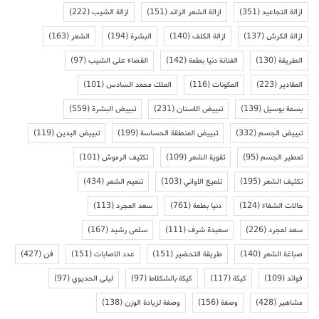
ازالة التجاعيد
(351)
ازالة الشعر الزائد
(151)
ازالة الشيب
(222)
ازالة الكرش
(137)
ازالة الكلف
(140)
البشرة
(194)
الشعر
(163)
الطريقة
(130)
الفنانة دنيا بطمة
(142)
القضاء على الشيب
(97)
المقادير
(223)
المكونات
(116)
الملك محمد السادس
(101)
بسمة بوسيل
(139)
تبييض الاسنان
(231)
تبييض البشرة
(559)
تبييض الجسم
(332)
تبييض المنطقة الحساسة
(199)
تبييض اليدين
(119)
تعطير الجسم
(95)
تقوية الشعر
(109)
تكثيف الرموش
(101)
تكثيف الشعر
(195)
تلميع الاواني
(103)
تنعيم الشعر
(434)
حالات الشفاء
(124)
دنيا بطمة
(761)
سعد المجرد
(113)
سعد لمجرد
(226)
سعيدة شرف
(111)
سلمى رشيد
(167)
صباغة الشعر
(140)
طريقة التحضير
(151)
عدد الاصابات
(151)
فن
(427)
فوائد
(109)
كيكة
(117)
كيكة بالشكلاط
(97)
ليلى الحديوي
(97)
مشاهير
(428)
وصفة
(156)
وصفة لزيادة الوزن
(138)