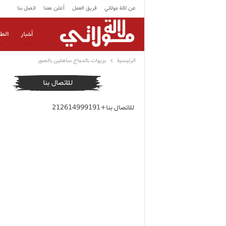
عن لالة مولاتي
فريق العمل
أعلن معنا
اتصل بنا
أخبار
الط
الرئيسية
بريوات بالدجاج ساهلين بالصور
للاتصال بنا
للاتصال بنا+212614999191