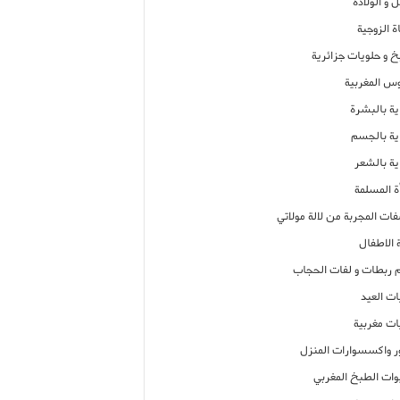
 و الولادة
ة الزوجية
خ و حلويات جزائرية
وس المغربية
ية بالبشرة
اية بالجسم
ية بالشعر
ة المسلمة
فات المجربة من لالة مولاتي
 الاطفال
م ربطات و لفات الحجاب
ات العيد
ات مغربية
ر واكسسوارات المنزل
ات الطبخ المغربي