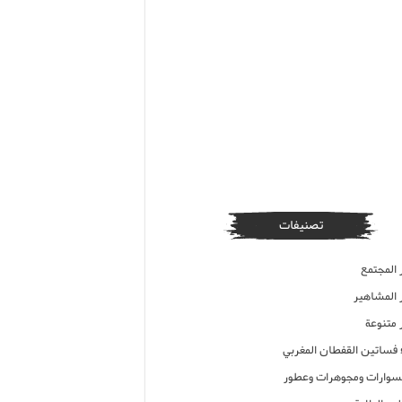
تصنيفات
 المجتمع
ر المشاهير
 متنوعة
ء فساتين القفطان المغربي
وارات ومجوهرات وعطور