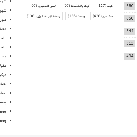
شهيو
680
كيكة
(117)
كيكة بالشكلاط
(97)
ليلى الحديوي
(97)
شهيو
مشاهير
(428)
وصفة
(156)
وصفة لزيادة الوزن
(138)
650
صور 
عصائ
544
لالة م
513
لالة 
494
مطبخ
مكيا
ميكرو
نصائ
نصائ
وصفا
وصفا
وصفا