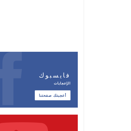
فايسبوك
الإعجابات
أعجبتك صفحتنا