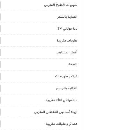
شهيوات الطبخ المغربي
العناية بالشعر
لالة مولاتي TV
حلويات مغربية
أخبار المشاهير
الصحة
كيك و طورطات
العناية بالجسم
لالة مولاتي اناقة مغربية
ازياء فساتين القفطان المغربي
عصائر و مقبلات مغربية