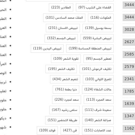
الحمل
3444
القضاء على الشيب
(97)
المقادير
(223)
الحيا
3444
المكونات
(116)
الملك محمد السادس
(101)
الطب
العر
بسمة بوسيل
(139)
تبييض الاسنان
(231)
3028
العنا
تبييض البشرة
(559)
تبييض الجسم
(332)
2627
العن
تبييض المنطقة الحساسة
(199)
تبييض اليدين
(119)
2585
العنا
تعطير الجسم
(95)
تقوية الشعر
(109)
المرأ
2579
تكثيف الرموش
(101)
تكثيف الشعر
(195)
الوص
2341
تلميع الاواني
(103)
تنعيم الشعر
(434)
تربية
حالات الشفاء
(124)
دنيا بطمة
(761)
تعلي
1785
سعد المجرد
(113)
سعد لمجرد
(226)
حلوي
1639
حلوي
سعيدة شرف
(111)
سلمى رشيد
(167)
1347
ديكو
صباغة الشعر
(140)
طريقة التحضير
(151)
شهيو
1162
عدد الاصابات
(151)
فن
(427)
فوائد
(109)