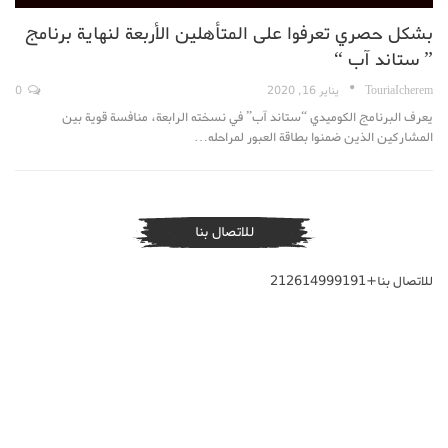
بشكل حصري تعرفوا على المتأهلين الأربعة لنهاية برنامج
” ستاند آب “
TouriaIcherem
يناير 16, 2020
0
يعرف البرنامج الكوميدي “ستاند آب” في نسخته الرابعة، منافسة قوية بين
المشاركين الذين ضمنوا بطاقة العبور لمراحله…
للاتصال بنا
للاتصال بنا+212614999191