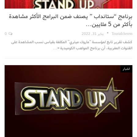
برنامج “ستانداب ” يصنف ضمن البرامج الأكثر مشاهدة
بأكثر من 5 ملايين…
TouriaIcherem
يناير 31, 2022
0
كشف تقرير تابع لمؤسسة “ماروك ميتري” المكلفة بقياس نسب المشاهدة على
القنوات المغربية، أن برنامج المواهب الكوميدية «…
اخبار