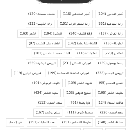
أخبار الفنانين
(104)
أخبار المشاهير
(118)
ابتسام تسكت
(120)
ازالة التجاعيد
(351)
ازالة الشعر الزائد
(151)
ازالة الشيب
(222)
ازالة الكرش
(137)
ازالة الكلف
(140)
البشرة
(194)
الشعر
(163)
الطريقة
(130)
الفنانة دنيا بطمة
(142)
القضاء على الشيب
(97)
المقادير
(223)
المكونات
(116)
الملك محمد السادس
(101)
بسمة بوسيل
(139)
تبييض الاسنان
(231)
تبييض البشرة
(559)
تبييض الجسم
(332)
تبييض المنطقة الحساسة
(199)
تبييض اليدين
(119)
تعطير الجسم
(95)
تقوية الشعر
(109)
تكثيف الرموش
(101)
تكثيف الشعر
(195)
تلميع الاواني
(103)
تنعيم الشعر
(434)
حالات الشفاء
(124)
دنيا بطمة
(761)
سعد المجرد
(113)
سعد لمجرد
(226)
سعيدة شرف
(111)
سلمى رشيد
(167)
صباغة الشعر
(140)
طريقة التحضير
(151)
عدد الاصابات
(151)
فن
(427)