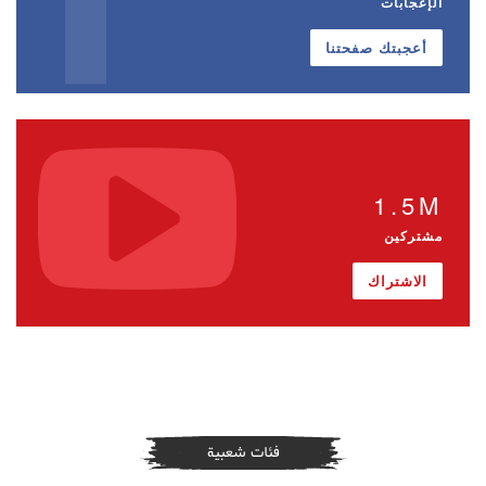
الإعجابات
أعجبتك صفحتنا
1.5M
مشتركين
الاشتراك
فئات شعبية