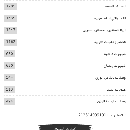
العناية بالجسم
1785
لالة مولاتي اناقة مغربية
1639
ازياء فساتين القفطان المغربي
1347
عصائر و مقبلات مغربية
1162
شهيوات عالمية
680
شهيوات رمضان
650
وصفات لانقاص الوزن
544
حلويات العيد
513
وصفات لزيادة الوزن
494
للاتصال بنا+212614999191
كلمات البحث