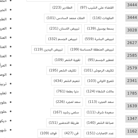
الحمل
3444
القضاء على الشيب
(97)
المقادير
(223)
الحيا
3444
المكونات
(116)
الملك محمد السادس
(101)
الطب
العر
بسمة بوسيل
(139)
تبييض الاسنان
(231)
3028
العنا
تبييض البشرة
(559)
تبييض الجسم
(332)
2627
العن
تبييض المنطقة الحساسة
(199)
تبييض اليدين
(119)
2585
العنا
تعطير الجسم
(95)
تقوية الشعر
(109)
المرأ
2579
تكثيف الرموش
(101)
تكثيف الشعر
(195)
الوص
2341
تلميع الاواني
(103)
تنعيم الشعر
(434)
تربية
حالات الشفاء
(124)
دنيا بطمة
(761)
تعلي
1785
سعد المجرد
(113)
سعد لمجرد
(226)
حلوي
1639
حلوي
سعيدة شرف
(111)
سلمى رشيد
(167)
1347
ديكو
صباغة الشعر
(140)
طريقة التحضير
(151)
شهيو
1162
عدد الاصابات
(151)
فن
(427)
فوائد
(109)