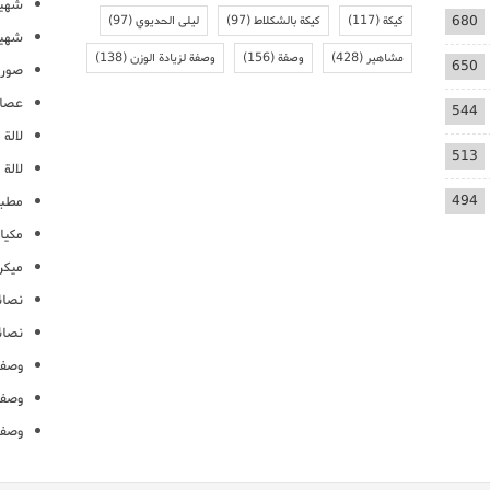
شهيو
680
كيكة
(117)
كيكة بالشكلاط
(97)
ليلى الحديوي
(97)
شهيو
مشاهير
(428)
وصفة
(156)
وصفة لزيادة الوزن
(138)
650
صور 
عصائ
544
لالة م
513
لالة 
494
مطبخ
مكيا
ميكرو
نصائ
نصائ
وصفا
وصفا
وصفا