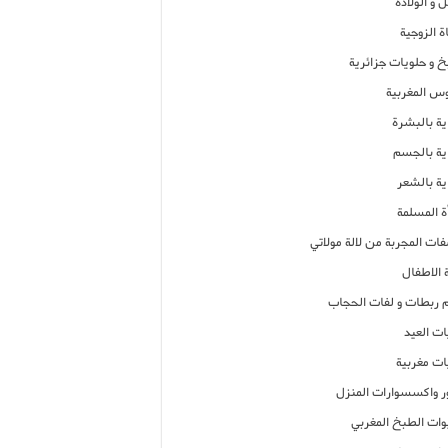
 و الولادة
ة الزوجية
خ و حلويات جزائرية
وس المغربية
ية بالبشرة
اية بالجسم
ية بالشعر
ة المسلمة
فات المجربة من لالة مولاتي
 الاطفال
م ربطات و لفات الحجاب
ات العيد
ات مغربية
ر واكسسوارات المنزل
ات الطبخ المغربي