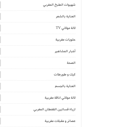
شهيوات الطبخ المغربي
العناية بالشعر
لالة مولاتي TV
حلويات مغربية
أخبار المشاهير
الصحة
كيك و طورطات
العناية بالجسم
لالة مولاتي اناقة مغربية
ازياء فساتين القفطان المغربي
عصائر و مقبلات مغربية