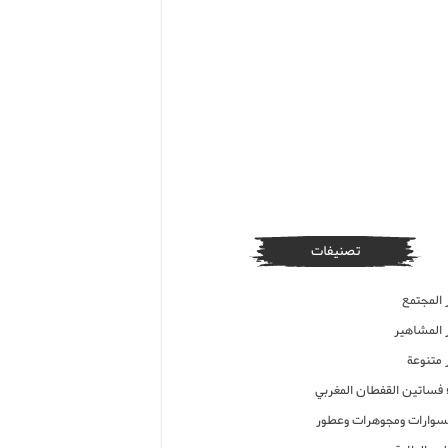
تصنيفات
 المجتمع
ر المشاهير
 متنوعة
ء فساتين القفطان المغربي
وارات ومجوهرات وعطور