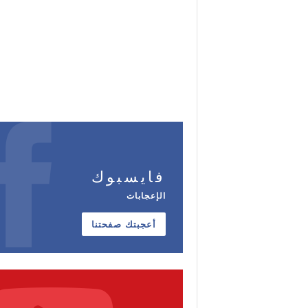
فايسبوك
الإعجابات
أعجبتك صفحتنا