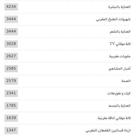
العناية بالبشرة
4234
شهيوات الطبخ المغربي
3444
العناية بالشعر
3444
لالة مولاتي TV
3028
حلويات مغربية
2627
أخبار المشاهير
2585
الصحة
2579
كيك و طورطات
2341
العناية بالجسم
1785
لالة مولاتي اناقة مغربية
1639
ازياء فساتين القفطان المغربي
1347