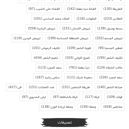
الطريقة
(130)
الفنانة دنيا بطمة
(142)
القضاء على الشيب
(97)
المقادير
(223)
المكونات
(116)
الملك محمد السادس
(101)
بسمة بوسيل
(139)
تبييض الاسنان
(231)
تبييض البشرة
(559)
تبييض الجسم
(332)
تبييض المنطقة الحساسة
(199)
تبييض اليدين
(119)
تعطير الجسم
(95)
تقوية الشعر
(109)
تكثيف الرموش
(101)
تكثيف الشعر
(195)
تلميع الاواني
(103)
تنعيم الشعر
(434)
حالات الشفاء
(124)
دنيا بطمة
(761)
سعد المجرد
(113)
سعد لمجرد
(226)
سعيدة شرف
(111)
سلمى رشيد
(167)
صباغة الشعر
(140)
طريقة التحضير
(151)
عدد الاصابات
(151)
فن
(427)
فوائد
(109)
كيكة
(117)
كيكة بالشكلاط
(97)
ليلى الحديوي
(97)
مشاهير
(428)
وصفة
(156)
وصفة لزيادة الوزن
(138)
تصنيفات