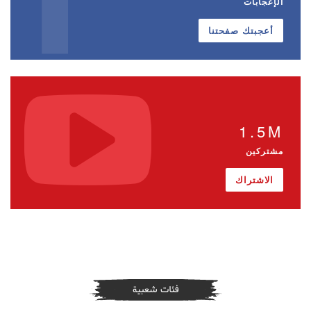
الإعجابات
أعجبتك صفحتنا
1.5M
مشتركين
الاشتراك
فئات شعبية