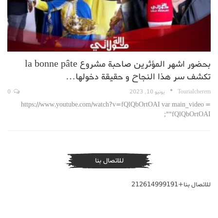
بحضور اشهر المؤثرين صاحبة مشروع la bonne pâte
تكشف سر هذا النجاح و حقيقة دخولها…
TouriaIcherem
يونيو 10, 2023
0
https://www.youtube.com/watch?v=fQlQbOrtOAI var main_video =
"fQlQbOrtOAI";
للاتصال بنا
للاتصال بنا+212614999191