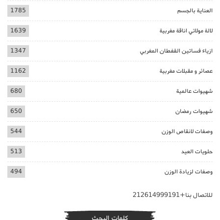
العناية بالجسم
1785
لالة مولاتي اناقة مغربية
1639
ازياء فساتين القفطان المغربي
1347
عصائر و مقبلات مغربية
1162
شهيوات عالمية
680
شهيوات رمضان
650
وصفات لانقاص الوزن
544
حلويات العيد
513
وصفات لزيادة الوزن
494
للاتصال بنا+212614999191
كلمات البحث