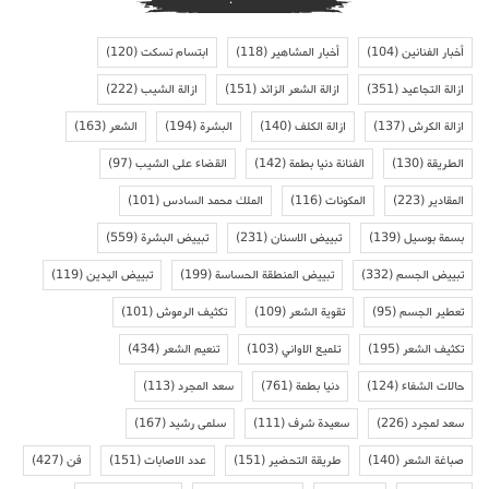
أخبار الفنانين
(104)
أخبار المشاهير
(118)
ابتسام تسكت
(120)
ازالة التجاعيد
(351)
ازالة الشعر الزائد
(151)
ازالة الشيب
(222)
ازالة الكرش
(137)
ازالة الكلف
(140)
البشرة
(194)
الشعر
(163)
الطريقة
(130)
الفنانة دنيا بطمة
(142)
القضاء على الشيب
(97)
المقادير
(223)
المكونات
(116)
الملك محمد السادس
(101)
بسمة بوسيل
(139)
تبييض الاسنان
(231)
تبييض البشرة
(559)
تبييض الجسم
(332)
تبييض المنطقة الحساسة
(199)
تبييض اليدين
(119)
تعطير الجسم
(95)
تقوية الشعر
(109)
تكثيف الرموش
(101)
تكثيف الشعر
(195)
تلميع الاواني
(103)
تنعيم الشعر
(434)
حالات الشفاء
(124)
دنيا بطمة
(761)
سعد المجرد
(113)
سعد لمجرد
(226)
سعيدة شرف
(111)
سلمى رشيد
(167)
صباغة الشعر
(140)
طريقة التحضير
(151)
عدد الاصابات
(151)
فن
(427)