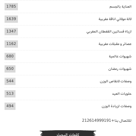
العناية بالجسم
1785
لالة مولاتي اناقة مغربية
1639
ازياء فساتين القفطان المغربي
1347
عصائر و مقبلات مغربية
1162
شهيوات عالمية
680
شهيوات رمضان
650
وصفات لانقاص الوزن
544
حلويات العيد
513
وصفات لزيادة الوزن
494
للاتصال بنا+212614999191
كلمات البحث