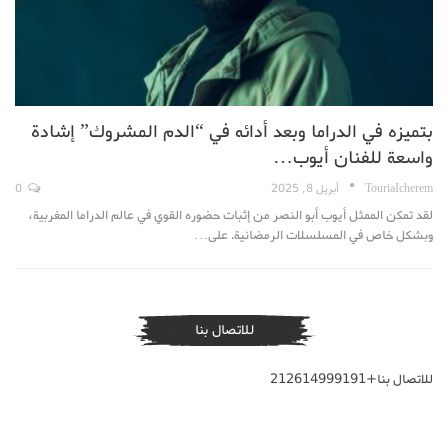
بتميزه في الدراما وبعد أدائه في “الدم المشروك” إشادة
واسعة للفنان أيوب…
TouriaIcherem
أبريل 8, 2025
0
لقد تمكن الممثل أيوب أبو النصر من إثبات حضوره القوي في عالم الدراما المغربية،
وبشكل خاص في المسلسلات الرمضانية. على…
للاتصال بنا
للاتصال بنا+212614999191