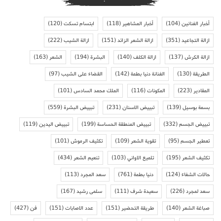
أخبار الفنانين
(104)
أخبار المشاهير
(118)
ابتسام تسكت
(120)
ازالة التجاعيد
(351)
ازالة الشعر الزائد
(151)
ازالة الشيب
(222)
ازالة الكرش
(137)
ازالة الكلف
(140)
البشرة
(194)
الشعر
(163)
الطريقة
(130)
الفنانة دنيا بطمة
(142)
القضاء على الشيب
(97)
المقادير
(223)
المكونات
(116)
الملك محمد السادس
(101)
بسمة بوسيل
(139)
تبييض الاسنان
(231)
تبييض البشرة
(559)
تبييض الجسم
(332)
تبييض المنطقة الحساسة
(199)
تبييض اليدين
(119)
تعطير الجسم
(95)
تقوية الشعر
(109)
تكثيف الرموش
(101)
تكثيف الشعر
(195)
تلميع الاواني
(103)
تنعيم الشعر
(434)
حالات الشفاء
(124)
دنيا بطمة
(761)
سعد المجرد
(113)
سعد لمجرد
(226)
سعيدة شرف
(111)
سلمى رشيد
(167)
صباغة الشعر
(140)
طريقة التحضير
(151)
عدد الاصابات
(151)
فن
(427)