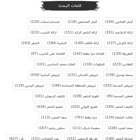
كلمات البحث
أخبار الفنانين
(104)
أخبار المشاهير
(118)
ابتسام تسكت
(120)
ازالة التجاعيد
(351)
ازالة الشعر الزائد
(151)
ازالة الشيب
(222)
ازالة الكرش
(137)
ازالة الكلف
(140)
البشرة
(194)
الشعر
(163)
الطريقة
(130)
الفنانة دنيا بطمة
(142)
القضاء على الشيب
(97)
المقادير
(223)
المكونات
(116)
الملك محمد السادس
(101)
بسمة بوسيل
(139)
تبييض الاسنان
(231)
تبييض البشرة
(559)
تبييض الجسم
(332)
تبييض المنطقة الحساسة
(199)
تبييض اليدين
(119)
تعطير الجسم
(95)
تقوية الشعر
(109)
تكثيف الرموش
(101)
تكثيف الشعر
(195)
تلميع الاواني
(103)
تنعيم الشعر
(434)
حالات الشفاء
(124)
دنيا بطمة
(761)
سعد المجرد
(113)
سعد لمجرد
(226)
سعيدة شرف
(111)
سلمى رشيد
(167)
صباغة الشعر
(140)
طريقة التحضير
(151)
عدد الاصابات
(151)
فن
(427)