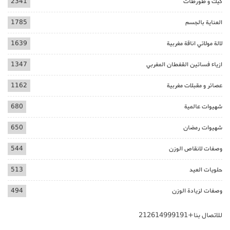
كيك و طورطات
2341
العناية بالجسم
1785
لالة مولاتي اناقة مغربية
1639
ازياء فساتين القفطان المغربي
1347
عصائر و مقبلات مغربية
1162
شهيوات عالمية
680
شهيوات رمضان
650
وصفات لانقاص الوزن
544
حلويات العيد
513
وصفات لزيادة الوزن
494
للاتصال بنا+212614999191