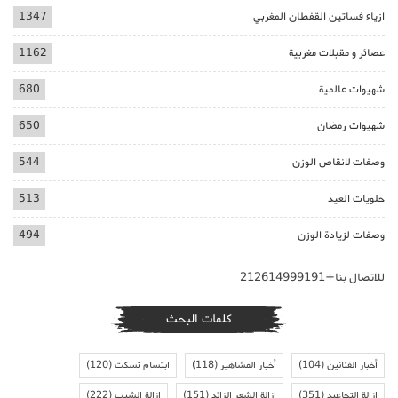
ازياء فساتين القفطان المغربي
1347
عصائر و مقبلات مغربية
1162
شهيوات عالمية
680
شهيوات رمضان
650
وصفات لانقاص الوزن
544
حلويات العيد
513
وصفات لزيادة الوزن
494
للاتصال بنا+212614999191
كلمات البحث
أخبار الفنانين
(104)
أخبار المشاهير
(118)
ابتسام تسكت
(120)
ازالة التجاعيد
(351)
ازالة الشعر الزائد
(151)
ازالة الشيب
(222)