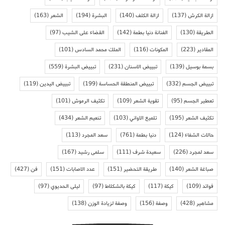
ازالة الكرش
(137)
ازالة الكلف
(140)
البشرة
(194)
الشعر
(163)
الطريقة
(130)
الفنانة دنيا بطمة
(142)
القضاء على الشيب
(97)
المقادير
(223)
المكونات
(116)
الملك محمد السادس
(101)
بسمة بوسيل
(139)
تبييض الاسنان
(231)
تبييض البشرة
(559)
تبييض الجسم
(332)
تبييض المنطقة الحساسة
(199)
تبييض اليدين
(119)
تعطير الجسم
(95)
تقوية الشعر
(109)
تكثيف الرموش
(101)
تكثيف الشعر
(195)
تلميع الاواني
(103)
تنعيم الشعر
(434)
حالات الشفاء
(124)
دنيا بطمة
(761)
سعد المجرد
(113)
سعد لمجرد
(226)
سعيدة شرف
(111)
سلمى رشيد
(167)
صباغة الشعر
(140)
طريقة التحضير
(151)
عدد الاصابات
(151)
فن
(427)
فوائد
(109)
كيكة
(117)
كيكة بالشكلاط
(97)
ليلى الحديوي
(97)
مشاهير
(428)
وصفة
(156)
وصفة لزيادة الوزن
(138)