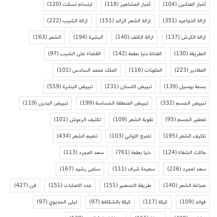
أخبار الفنانين
(104)
أخبار المشاهير
(118)
ابتسام تسكت
(120)
ازالة التجاعيد
(351)
ازالة الشعر الزائد
(151)
ازالة الشيب
(222)
ازالة الكرش
(137)
ازالة الكلف
(140)
البشرة
(194)
الشعر
(163)
الطريقة
(130)
الفنانة دنيا بطمة
(142)
القضاء على الشيب
(97)
المقادير
(223)
المكونات
(116)
الملك محمد السادس
(101)
بسمة بوسيل
(139)
تبييض الاسنان
(231)
تبييض البشرة
(559)
تبييض الجسم
(332)
تبييض المنطقة الحساسة
(199)
تبييض اليدين
(119)
تعطير الجسم
(95)
تقوية الشعر
(109)
تكثيف الرموش
(101)
تكثيف الشعر
(195)
تلميع الاواني
(103)
تنعيم الشعر
(434)
حالات الشفاء
(124)
دنيا بطمة
(761)
سعد المجرد
(113)
سعد لمجرد
(226)
سعيدة شرف
(111)
سلمى رشيد
(167)
صباغة الشعر
(140)
طريقة التحضير
(151)
عدد الاصابات
(151)
فن
(427)
فوائد
(109)
كيكة
(117)
كيكة بالشكلاط
(97)
ليلى الحديوي
(97)