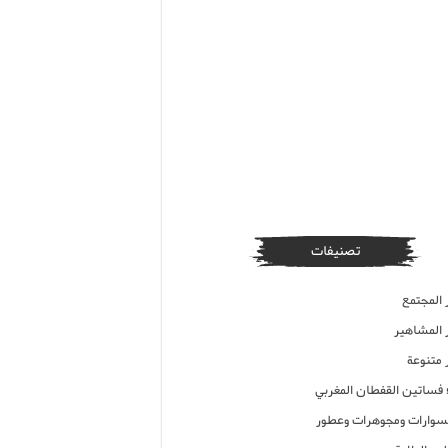
تصنيفات
 المجتمع
ر المشاهير
 متنوعة
ء فساتين القفطان المغربي
وارات ومجوهرات وعطور