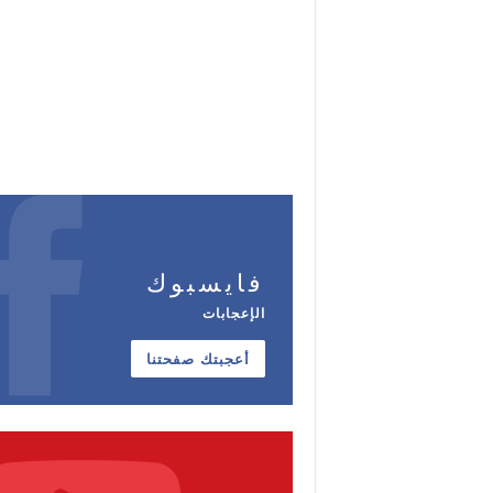
فايسبوك
الإعجابات
أعجبتك صفحتنا