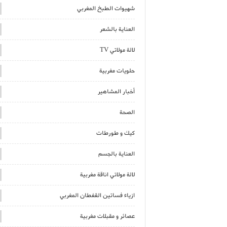
شهيوات الطبخ المغربي
العناية بالشعر
لالة مولاتي TV
حلويات مغربية
أخبار المشاهير
الصحة
كيك و طورطات
العناية بالجسم
لالة مولاتي اناقة مغربية
ازياء فساتين القفطان المغربي
عصائر و مقبلات مغربية