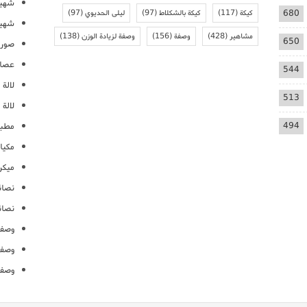
شهيو
680
كيكة
(117)
كيكة بالشكلاط
(97)
ليلى الحديوي
(97)
شهيو
مشاهير
(428)
وصفة
(156)
وصفة لزيادة الوزن
(138)
650
صور 
عصائ
544
لالة م
513
لالة 
494
مطبخ
مكيا
ميكرو
نصائ
نصائ
وصفا
وصفا
وصفا