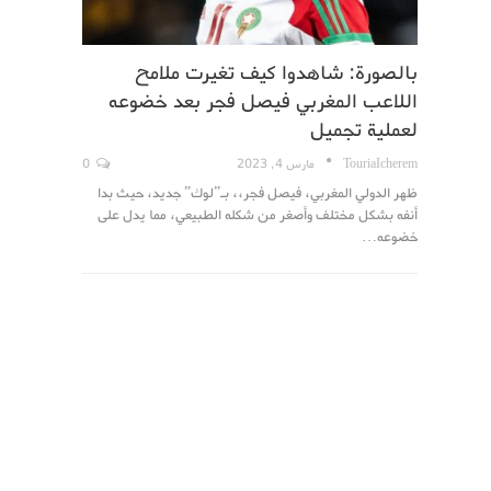
بالصورة: شاهدوا كيف تغيرت ملامح
اللاعب المغربي فيصل فجر بعد خضوعه
لعملية تجميل
TouriaIcherem
مارس 4, 2023
0
ظهر الدولي المغربي، فيصل فجر،، بـ”لوك” جديد، حيث بدا
أنفه بشكل مختلف وأصغر من شكله الطبيعي، مما يدل على
خضوعه…