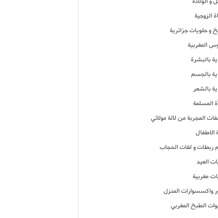
 و الولادة
ة الزوجية
خ و حلويات جزائرية
وس المغربية
ية بالبشرة
اية بالجسم
ية بالشعر
ة المسلمة
فات المجربة من لالة مولاتي
 الاطفال
م ربطات و لفات الحجاب
ات العيد
ات مغربية
ر واكسسوارات المنزل
ات الطبخ المغربي