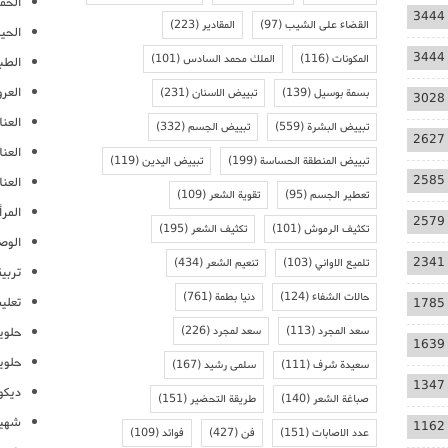
الحمل
3444
القضاء على الشيب
(97)
المقادير
(223)
الحيا
3444
المكونات
(116)
الملك محمد السادس
(101)
الطب
العر
بسمة بوسيل
(139)
تبييض الاسنان
(231)
3028
العنا
تبييض البشرة
(559)
تبييض الجسم
(332)
2627
العن
تبييض المنطقة الحساسة
(199)
تبييض اليدين
(119)
2585
العنا
تعطير الجسم
(95)
تقوية الشعر
(109)
المرأ
2579
تكثيف الرموش
(101)
تكثيف الشعر
(195)
الوص
2341
تلميع الاواني
(103)
تنعيم الشعر
(434)
تربية
حالات الشفاء
(124)
دنيا بطمة
(761)
تعلي
1785
سعد المجرد
(113)
سعد لمجرد
(226)
حلوي
1639
حلوي
سعيدة شرف
(111)
سلمى رشيد
(167)
1347
ديكو
صباغة الشعر
(140)
طريقة التحضير
(151)
شهيو
1162
عدد الاصابات
(151)
فن
(427)
فوائد
(109)