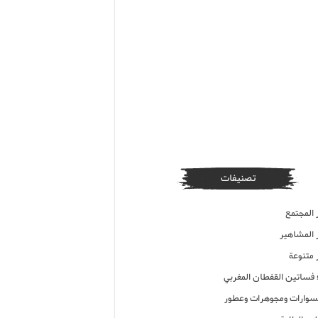
تصنيفات
 المجتمع
ر المشاهير
 متنوعة
ء فساتين القفطان المغربي
وارات ومجوهرات وعطور