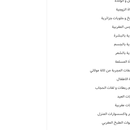
 و الولادة
ة الزوجية
خ و حلويات جزائرية
وس المغربية
ية بالبشرة
اية بالجسم
ية بالشعر
ة المسلمة
فات المجربة من لالة مولاتي
 الاطفال
م ربطات و لفات الحجاب
ات العيد
ات مغربية
ر واكسسوارات المنزل
ات الطبخ المغربي