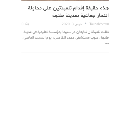
هذه حقيقة إقدام تلميذتين على محاولة
انتحار جماعية بمدينة طنجة
TouriaIcherem
مارس 3, 2020
0
نقلت تلميذتان تتابعان دراستهما بمؤسسة تعليمية في مدينة
طنجة، صوب مستشفى محمد الخامس، يوم السبت الماضي،
بعد…