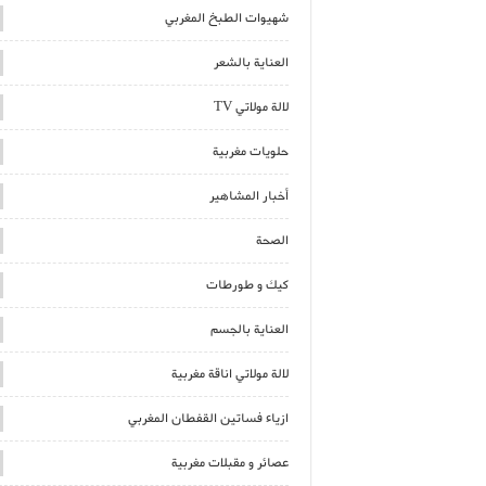
شهيوات الطبخ المغربي
العناية بالشعر
لالة مولاتي TV
حلويات مغربية
أخبار المشاهير
الصحة
كيك و طورطات
العناية بالجسم
لالة مولاتي اناقة مغربية
ازياء فساتين القفطان المغربي
عصائر و مقبلات مغربية