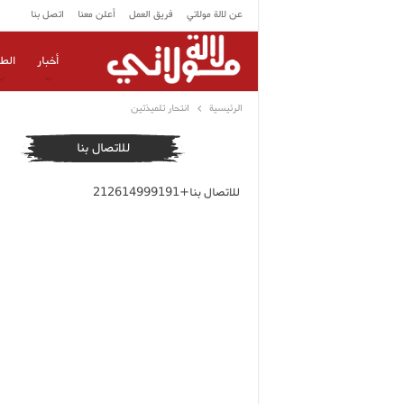
عن لالة مولاتي
فريق العمل
أعلن معنا
اتصل بنا
أخبار
الط
الرئيسية
انتحار تلميذتين
للاتصال بنا
للاتصال بنا+212614999191