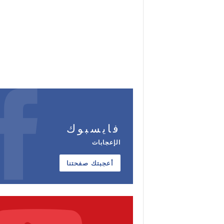
فايسبوك
الإعجابات
أعجبتك صفحتنا