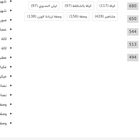
شهيو
680
كيكة
(117)
كيكة بالشكلاط
(97)
ليلى الحديوي
(97)
شهيو
مشاهير
(428)
وصفة
(156)
وصفة لزيادة الوزن
(138)
650
صور 
عصائ
544
لالة م
513
لالة 
494
مطبخ
مكيا
ميكرو
نصائ
نصائ
وصفا
وصفا
وصفا