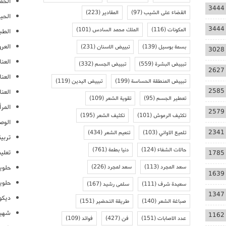
الحمل
3444
القضاء على الشيب
(97)
المقادير
(223)
الحيا
3444
المكونات
(116)
الملك محمد السادس
(101)
الطب
العر
بسمة بوسيل
(139)
تبييض الاسنان
(231)
3028
العنا
تبييض البشرة
(559)
تبييض الجسم
(332)
2627
العن
تبييض المنطقة الحساسة
(199)
تبييض اليدين
(119)
2585
العنا
تعطير الجسم
(95)
تقوية الشعر
(109)
المرأ
2579
تكثيف الرموش
(101)
تكثيف الشعر
(195)
الوص
2341
تلميع الاواني
(103)
تنعيم الشعر
(434)
تربية
حالات الشفاء
(124)
دنيا بطمة
(761)
تعلي
1785
سعد المجرد
(113)
سعد لمجرد
(226)
حلوي
1639
حلوي
سعيدة شرف
(111)
سلمى رشيد
(167)
1347
ديكو
صباغة الشعر
(140)
طريقة التحضير
(151)
شهيو
1162
عدد الاصابات
(151)
فن
(427)
فوائد
(109)