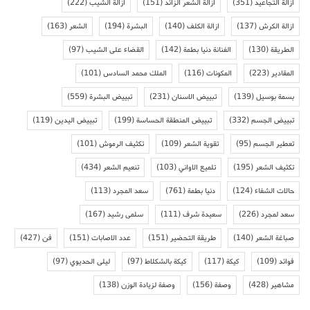
ازالة التجاعيد
(351)
ازالة الشعر الزائد
(151)
ازالة الشيب
(222)
ازالة الكرش
(137)
ازالة الكلف
(140)
البشرة
(194)
الشعر
(163)
الطريقة
(130)
الفنانة دنيا بطمة
(142)
القضاء على الشيب
(97)
المقادير
(223)
المكونات
(116)
الملك محمد السادس
(101)
بسمة بوسيل
(139)
تبييض الاسنان
(231)
تبييض البشرة
(559)
تبييض الجسم
(332)
تبييض المنطقة الحساسة
(199)
تبييض اليدين
(119)
تعطير الجسم
(95)
تقوية الشعر
(109)
تكثيف الرموش
(101)
تكثيف الشعر
(195)
تلميع الاواني
(103)
تنعيم الشعر
(434)
حالات الشفاء
(124)
دنيا بطمة
(761)
سعد المجرد
(113)
سعد لمجرد
(226)
سعيدة شرف
(111)
سلمى رشيد
(167)
صباغة الشعر
(140)
طريقة التحضير
(151)
عدد الاصابات
(151)
فن
(427)
فوائد
(109)
كيكة
(117)
كيكة بالشكلاط
(97)
ليلى الحديوي
(97)
مشاهير
(428)
وصفة
(156)
وصفة لزيادة الوزن
(138)