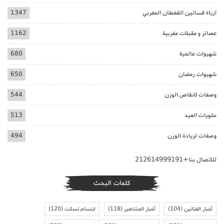
ازياء فساتين القفطان المغربي
1347
عصائر و مقبلات مغربية
1162
شهيوات عالمية
680
شهيوات رمضان
650
وصفات لانقاص الوزن
544
حلويات العيد
513
وصفات لزيادة الوزن
494
للاتصال بنا+212614999191
كلمات البحث
أخبار الفنانين
(104)
أخبار المشاهير
(118)
ابتسام تسكت
(120)